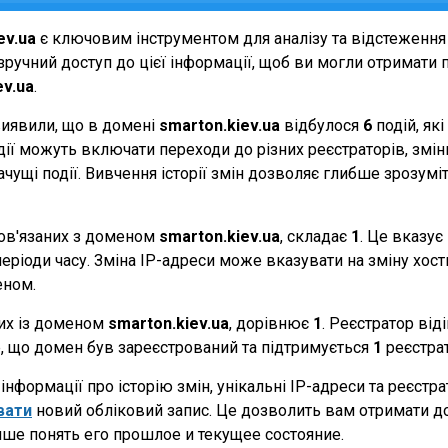
ev.ua
є ключовим інструментом для аналізу та відстеження
ручний доступ до цієї інформації, щоб ви могли отримати п
ev.ua
.
виявили, що в домені
smarton.kiev.ua
відбулося
6
подій, як
події можуть включати переходи до різних реєстраторів, зм
начущі події. Вивчення історії змін дозволяє глибше зрозу
 пов'язаних з доменом
smarton.kiev.ua
, складає
1
. Це вказує
еріоди часу. Зміна IP-адреси може вказувати на зміну хостин
еном.
них із доменом
smarton.kiev.ua
, дорівнює
1
. Реєстратор від
те, що домен був зареєстрований та підтримується
1
реєстра
нформації про історію змін, унікальні IP-адреси та реєстр
вати
новий обліковий запис. Це дозволить вам отримати д
чше понять его прошлое и текущее состояние.