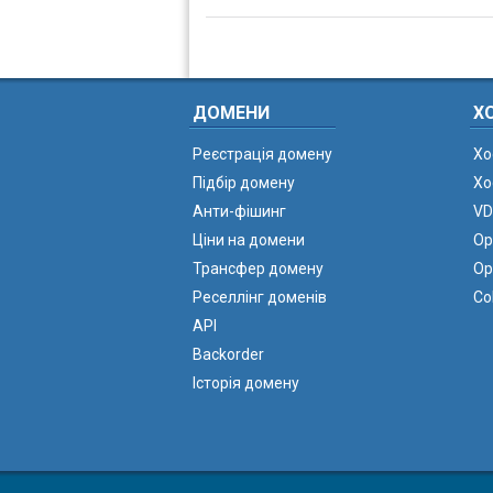
ДОМЕНИ
Х
Реєстрація домену
Хо
Підбір домену
Хо
Анти-фішинг
VD
Ціни на домени
Ор
Трансфер домену
Ор
Реселлінг доменів
Co
API
Backorder
Історія домену