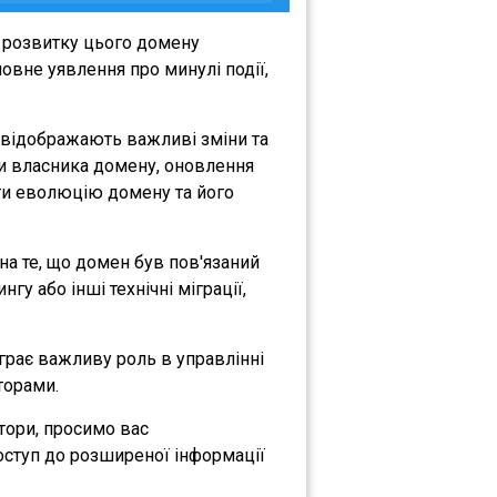
 розвитку цього домену
овне уявлення про минулі події,
і відображають важливі зміни та
іни власника домену, оновлення
міти еволюцію домену та його
 на те, що домен був пов'язаний
гу або інші технічні міграції,
іграє важливу роль в управлінні
торами.
атори, просимо вас
оступ до розширеної інформації