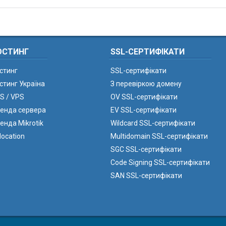
ОСТИНГ
SSL-СЕРТИФІКАТИ
стинг
SSL-сертифікати
стинг Україна
З перевіркою домену
S / VPS
OV SSL-сертифікати
енда сервера
EV SSL-сертифікати
енда Mikrotik
Wildcard SSL-сертифікати
location
Multidomain SSL-сертифікати
SGC SSL-сертифікати
Code Signing SSL-сертифікати
SAN SSL-сертифікати