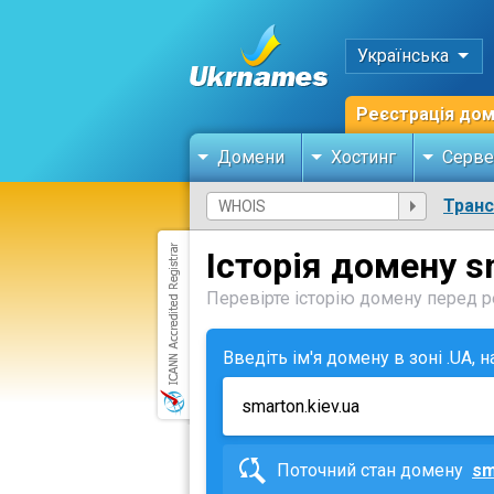
Українська
Реєстрація до
Домени
Хостинг
Серве
Тран
Історія домену s
Перевірте історію домену перед ре
Введіть ім'я домену в зоні .UA, 
Поточний стан домену
sm