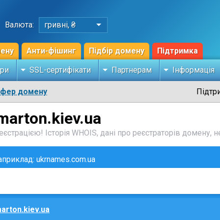
Валюта:
гривні, ₴
мену
Анти-фішинг
Підбір домену
Підтримка
ри
SSL-сертифікати
Партнерам
Інформація
сфер домену
Підтр
marton.kiev.ua
єстрацією! Історія WHOIS, дані про реєстраторів домену, не
наприклад: ukrnames.com.ua
arton.kiev.ua