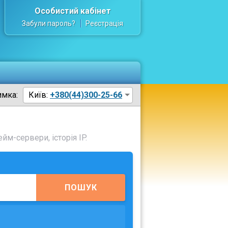
Особистий кабінет
Забули пароль?
Реєстрація
имка:
Київ:
+380(44)300-25-66
йм-сервери, історія IP.
ПОШУК