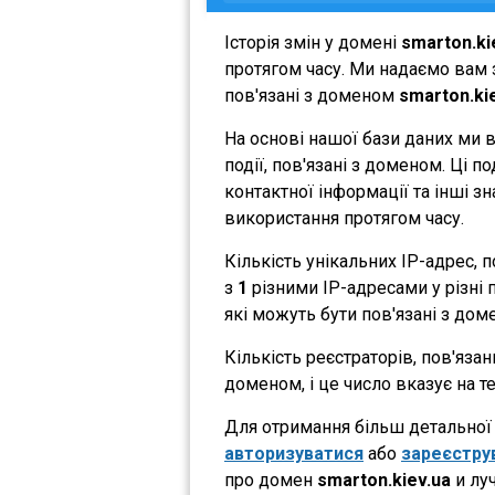
Історія змін у домені
smarton.ki
протягом часу. Ми надаємо вам з
пов'язані з доменом
smarton.ki
На основі нашої бази даних ми 
події, пов'язані з доменом. Ці 
контактної інформації та інші з
використання протягом часу.
Кількість унікальних IP-адрес,
з
1
різними IP-адресами у різні п
які можуть бути пов'язані з дом
Кількість реєстраторів, пов'яза
доменом, і це число вказує на 
Для отримання більш детальної і
авторизуватися
або
зареєстру
про домен
smarton.kiev.ua
и лу