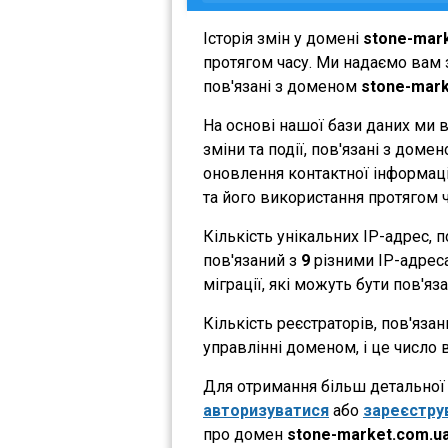
Історія змін у домені
stone-mar
протягом часу. Ми надаємо вам з
пов'язані з доменом
stone-mark
На основі нашої бази даних ми 
зміни та події, пов'язані з дом
оновлення контактної інформації
та його використання протягом ч
Кількість унікальних IP-адрес,
пов'язаний з
9
різними IP-адресам
міграції, які можуть бути пов'яз
Кількість реєстраторів, пов'яза
управлінні доменом, і це число 
Для отримання більш детальної і
авторизуватися
або
зареєстру
про домен
stone-market.com.u