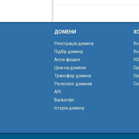
ДОМЕНИ
Х
Реєстрація домену
Хо
Підбір домену
Хо
Анти-фішинг
VD
Ціни на домени
Ор
Трансфер домену
Ор
Реселлінг доменів
Co
API
Backorder
Історія домену