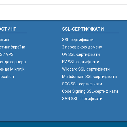
ОСТИНГ
SSL-СЕРТИФІКАТИ
стинг
SSL-сертифікати
стинг Україна
З перевіркою домену
S / VPS
OV SSL-сертифікати
енда сервера
EV SSL-сертифікати
енда Mikrotik
Wildcard SSL-сертифікати
location
Multidomain SSL-сертифікати
SGC SSL-сертифікати
Code Signing SSL-сертифікати
SAN SSL-сертифікати