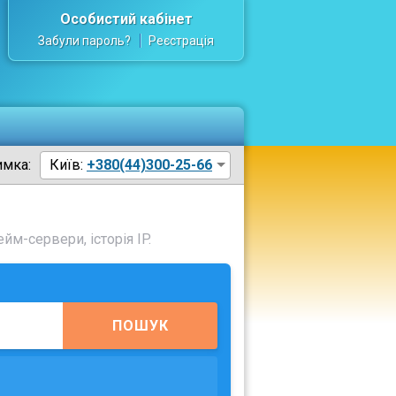
Особистий кабінет
Забули пароль?
Реєстрація
имка:
Київ:
+380(44)300-25-66
йм-сервери, історія IP.
ПОШУК