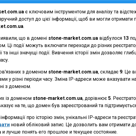
ket.com.ua
є ключовим інструментом для аналізу та відст
ручний доступ до цієї інформації, щоб ви могли отримати п
et.com.ua
.
виявили, що в домені
stone-market.com.ua
відбулося
13
по
еном. Ці події можуть включати переходи до різних реєстрат
 та інші значущі події. Вивчення історії змін дозволяє г
асу.
 пов'язаних з доменом
stone-market.com.ua
, складає
9
. Це 
и у різні періоди часу. Зміна IP-адреси може вказувати на 
ані з доменом.
них із доменом
stone-market.com.ua
, дорівнює
5
. Реєстрат
вказує на те, що домен був зареєстрований та підтримуєть
нформації про історію змін, унікальні IP-адреси та реєстр
вати
новий обліковий запис. Це дозволить вам отримати д
a
и лучше понять его прошлое и текущее состояние.