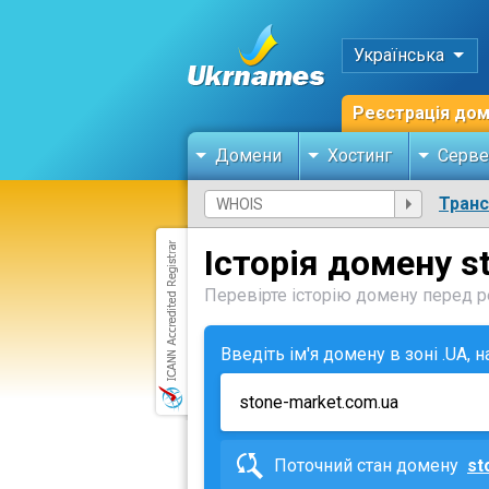
Українська
Реєстрація до
Домени
Хостинг
Серве
Тран
Історія домену s
Перевірте історію домену перед ре
Введіть ім'я домену в зоні .UA, 
Поточний стан домену
st