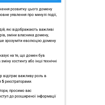
еження розвитку цього домену
овне уявлення про минулі події,
дій, які відображають важливі
орів, зміни власника домену,
либше зрозуміти еволюцію домену
вказує на те, що домен був
зміну хостингу або інші технічні
ор відіграє важливу роль в
ся
5
реєстраторами.
атори, просимо вас
оступ до розширеної інформації