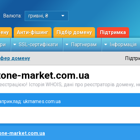
Валюта:
гривні, ₴
мену
Анти-фішинг
Підбір домену
Підтримка
ри
SSL-сертифікати
Партнерам
Інформація
сфер домену
Підтр
tone-market.com.ua
єстрацією! Історія WHOIS, дані про реєстраторів домену, не
наприклад: ukrnames.com.ua
one-market.com.ua