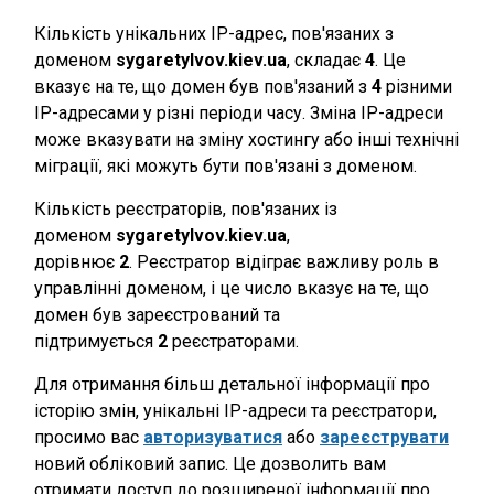
Кількість унікальних IP-адрес, пов'язаних з
доменом
sygaretylvov.kiev.ua
, складає
4
. Це
вказує на те, що домен був пов'язаний з
4
різними
IP-адресами у різні періоди часу. Зміна IP-адреси
може вказувати на зміну хостингу або інші технічні
міграції, які можуть бути пов'язані з доменом.
Кількість реєстраторів, пов'язаних із
доменом
sygaretylvov.kiev.ua
,
дорівнює
2
. Реєстратор відіграє важливу роль в
управлінні доменом, і це число вказує на те, що
домен був зареєстрований та
підтримується
2
реєстраторами.
Для отримання більш детальної інформації про
історію змін, унікальні IP-адреси та реєстратори,
просимо вас
авторизуватися
або
зареєструвати
новий обліковий запис. Це дозволить вам
отримати доступ до розширеної інформації про