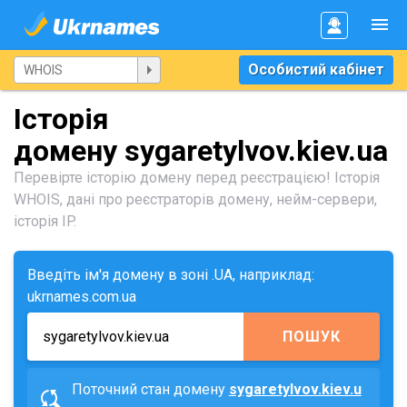
Особистий кабінет
Історія
домену sygaretylvov.kiev.ua
Перевірте історію домену перед реєстрацією! Історія
WHOIS, дані про реєстраторів домену, нейм-сервери,
історія IP.
Введіть ім'я домену в зоні .UA, наприклад:
ukrnames.com.ua
ПОШУК
Поточний стан домену
sygaretylvov.kiev.u