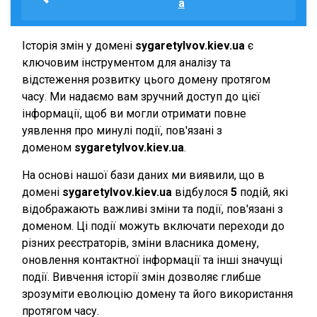
a
Історія змін у домені
sygaretylvov.kiev.ua
є
ключовим інструментом для аналізу та
відстеження розвитку цього домену протягом
часу. Ми надаємо вам зручний доступ до цієї
інформації, щоб ви могли отримати повне
уявлення про минулі події, пов'язані з
доменом
sygaretylvov.kiev.ua
.
На основі нашої бази даних ми виявили, що в
домені
sygaretylvov.kiev.ua
відбулося
5
подій, які
відображають важливі зміни та події, пов'язані з
доменом. Ці події можуть включати переходи до
різних реєстраторів, зміни власника домену,
оновлення контактної інформації та інші значущі
події. Вивчення історії змін дозволяє глибше
зрозуміти еволюцію домену та його використання
протягом часу.