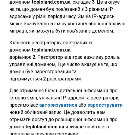
доменом
teploland.com.ua
, складає
3
. Це вказує
на те, що домен був пов'язаний з
3
різними IP-
адресами у різні періоди часу. Зміна IP-адреси
може вказувати на зміну хостингу або інші технічні
міграції, які можуть бути пов'язані з доменом.
Кількість реєстраторів, пов'язаних із
доменом
teploland.com.ua
,
дорівнює
2
. Реєстратор відіграє важливу роль в
управлінні доменом, і це число вказує на те, що
домен був зареєстрований та
підтримується
2
реєстраторами.
Для отримання більш детальної інформації про
історію змін, унікальні IP-адреси та реєстратори,
просимо вас
авторизуватися
або
зареєструвати
новий обліковий запис. Це дозволить вам
отримати доступ до розширеної інформації про
домен
teploland.com.ua
и лучше понять его
прошлое и текущее состояние.