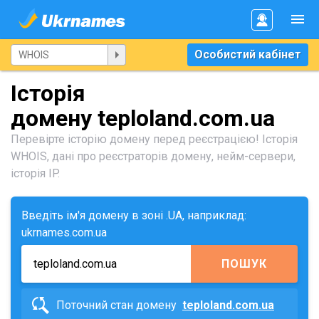
Особистий кабінет
Історія
домену teploland.com.ua
Перевірте історію домену перед реєстрацією! Історія
WHOIS, дані про реєстраторів домену, нейм-сервери,
історія IP.
Введіть ім'я домену в зоні .UA, наприклад:
ukrnames.com.ua
ПОШУК
Поточний стан домену
teploland.com.ua