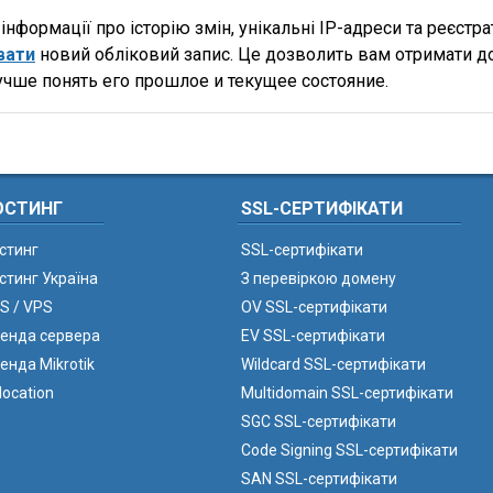
нформації про історію змін, унікальні IP-адреси та реєстр
вати
новий обліковий запис. Це дозволить вам отримати д
учше понять его прошлое и текущее состояние.
ОСТИНГ
SSL-СЕРТИФІКАТИ
стинг
SSL-сертифікати
стинг Україна
З перевіркою домену
S / VPS
OV SSL-сертифікати
енда сервера
EV SSL-сертифікати
енда Mikrotik
Wildcard SSL-сертифікати
location
Multidomain SSL-сертифікати
SGC SSL-сертифікати
Code Signing SSL-сертифікати
SAN SSL-сертифікати