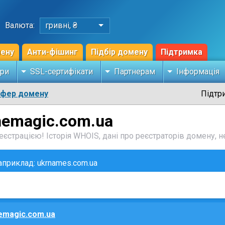
Валюта:
гривні, ₴
мену
Анти-фішинг
Підбір домену
Підтримка
ри
SSL-сертифікати
Партнерам
Інформація
сфер домену
Підтр
hemagic.com.ua
єстрацією! Історія WHOIS, дані про реєстраторів домену, не
наприклад: ukrnames.com.ua
emagic.com.ua