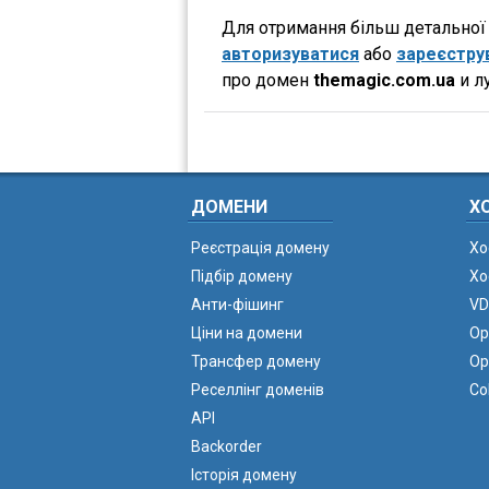
Для отримання більш детальної і
авторизуватися
або
зареєстру
про домен
themagic.com.ua
и л
ДОМЕНИ
Х
Реєстрація домену
Хо
Підбір домену
Хо
Анти-фішинг
VD
Ціни на домени
Ор
Трансфер домену
Ор
Реселлінг доменів
Co
API
Backorder
Історія домену