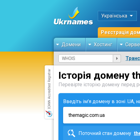
Українська
Реєстрація до
Домени
Хостинг
Серве
Тран
Історія домену t
Перевірте історію домену перед ре
Введіть ім'я домену в зоні .UA, 
Поточний стан домену
th