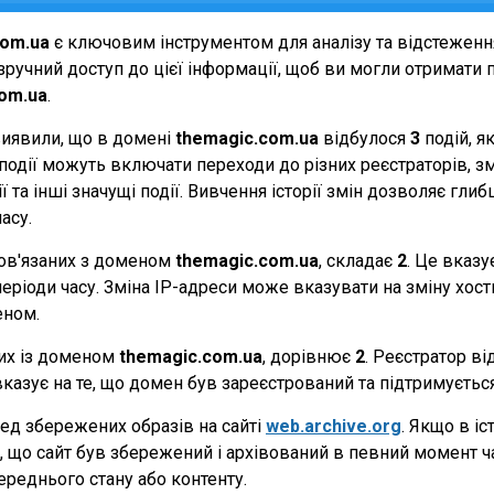
com.ua
є ключовим інструментом для аналізу та відстеженн
ручний доступ до цієї інформації, щоб ви могли отримати п
om.ua
.
виявили, що в домені
themagic.com.ua
відбулося
3
подій, я
Ці події можуть включати переходи до різних реєстраторів, 
 та інші значущі події. Вивчення історії змін дозволяє г
асу.
 пов'язаних з доменом
themagic.com.ua
, складає
2
. Це вказу
еріоди часу. Зміна IP-адреси може вказувати на зміну хостин
еном.
них із доменом
themagic.com.ua
, дорівнює
2
. Реєстратор в
вказує на те, що домен був зареєстрований та підтримуєть
ед збережених образів на сайті
web.archive.org
. Якщо в іс
ає, що сайт був збережений і архівований в певний момент 
ереднього стану або контенту.