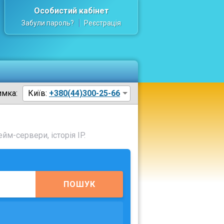
Особистий кабінет
Забули пароль?
Реєстрація
имка:
Київ:
+380(44)300-25-66
йм-сервери, історія IP.
ПОШУК