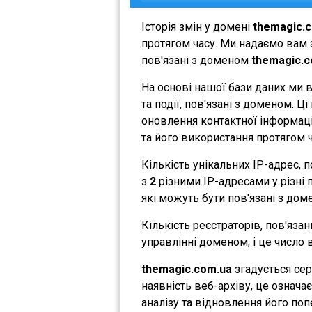
Історія змін у домені
themagic.
протягом часу. Ми надаємо вам з
пов'язані з доменом
themagic.c
На основі нашої бази даних ми 
та події, пов'язані з доменом. 
оновлення контактної інформації
та його використання протягом ч
Кількість унікальних IP-адрес,
з
2
різними IP-адресами у різні п
які можуть бути пов'язані з дом
Кількість реєстраторів, пов'яза
управлінні доменом, і це число 
themagic.com.ua
згадується сер
наявність веб-архіву, це означ
аналізу та відновлення його поп