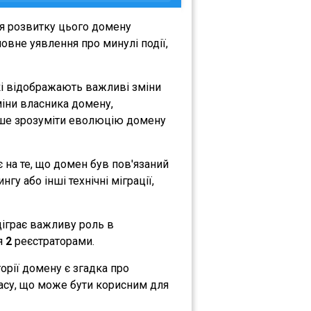
я розвитку цього домену
овне уявлення про минулі події,
кі відображають важливі зміни
зміни власника домену,
либше зрозуміти еволюцію домену
є на те, що домен був пов'язаний
гу або інші технічні міграції,
ідіграє важливу роль в
ся
2
реєстраторами.
торії домену є згадка про
часу, що може бути корисним для