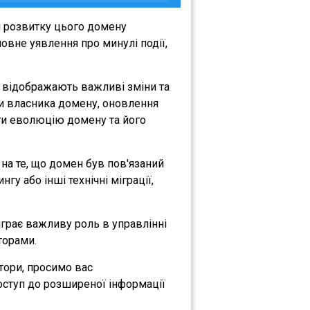
я розвитку цього домену
овне уявлення про минулі події,
і відображають важливі зміни та
іни власника домену, оновлення
міти еволюцію домену та його
 на те, що домен був пов'язаний
гу або інші технічні міграції,
діграє важливу роль в управлінні
торами.
атори, просимо вас
оступ до розширеної інформації