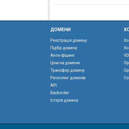
ДОМЕНИ
Х
Реєстрація домену
Хо
Підбір домену
Хо
Анти-фішинг
VD
Ціни на домени
Ор
Трансфер домену
Ор
Реселлінг доменів
Co
API
Backorder
Історія домену