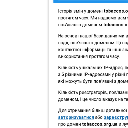
Історія змін у домені
tobaccos.o
протягом часу. Ми надаємо вам з
пов'язані з доменом
tobaccos.o
На основі нашої бази даних ми 
події, пов'язані з доменом. Ці 
контактної інформації та інші з
використання протягом часу.
Кількість унікальних IP-адрес,
з
5
різними IP-адресами у різні п
які можуть бути пов'язані з дом
Кількість реєстраторів, пов'яза
доменом, і це число вказує на 
Для отримання більш детальної і
авторизуватися
або
зареєстру
про домен
tobaccos.org.ua
и лу