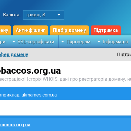
Валюта:
гривні, ₴
мену
Анти-фішинг
Підбір домену
Підтримка
ри
SSL-сертифікати
Партнерам
Інформація
сфер домену
Підтр
obaccos.org.ua
єстрацією! Історія WHOIS, дані про реєстраторів домену, не
наприклад: ukrnames.com.ua
baccos.org.ua