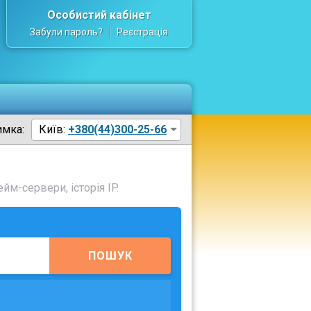
Особистий кабінет
Забули пароль?
Реєстрація
имка:
Київ:
+380(44)300-25-66
йм-сервери, історія IP.
ПОШУК