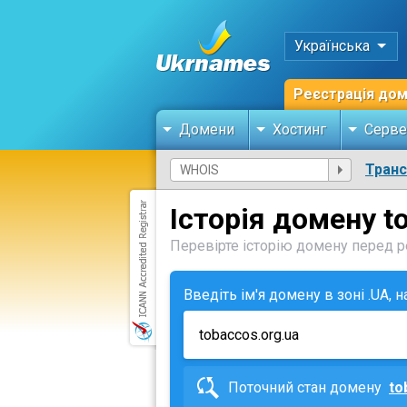
Українська
Реєстрація до
Домени
Хостинг
Серве
Тран
Історія домену t
Перевірте історію домену перед ре
Введіть ім'я домену в зоні .UA, 
Поточний стан домену
to