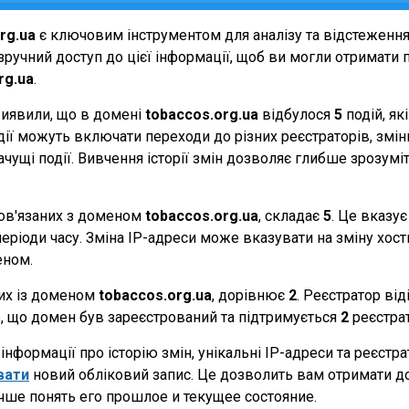
rg.ua
є ключовим інструментом для аналізу та відстеженн
ручний доступ до цієї інформації, щоб ви могли отримати п
rg.ua
.
виявили, що в домені
tobaccos.org.ua
відбулося
5
подій, як
події можуть включати переходи до різних реєстраторів, зм
начущі події. Вивчення історії змін дозволяє глибше зрозу
 пов'язаних з доменом
tobaccos.org.ua
, складає
5
. Це вказує
еріоди часу. Зміна IP-адреси може вказувати на зміну хостин
еном.
них із доменом
tobaccos.org.ua
, дорівнює
2
. Реєстратор ві
те, що домен був зареєстрований та підтримується
2
реєстра
нформації про історію змін, унікальні IP-адреси та реєстр
вати
новий обліковий запис. Це дозволить вам отримати д
чше понять его прошлое и текущее состояние.