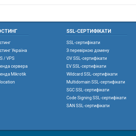
ОСТИНГ
SSL-СЕРТИФІКАТИ
стинг
SSL-сертифікати
стинг Україна
З перевіркою домену
S / VPS
OV SSL-сертифікати
енда сервера
EV SSL-сертифікати
енда Mikrotik
Wildcard SSL-сертифікати
location
Multidomain SSL-сертифікати
SGC SSL-сертифікати
Code Signing SSL-сертифікати
SAN SSL-сертифікати