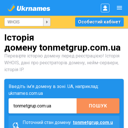
Особистий кабінет
Історія
домену tonmetgrup.com.ua
Перевірте історію домену перед реєстрацією! Історія
WHOIS, дані про реєстраторів домену, нейм-сервери,
історія IP.
Введіть ім'я домену в зоні .UA, наприклад:
ukrnames.com.ua
ПОШУК
Поточний стан домену
tonmetgrup.com.u