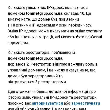
Кількість унікальних IP-адрес, пов'язаних з
доменом
tonmetgrup.com.ua
, складає
10
. Це
вказує на те, що домен був пов'язаний
з
10
різними IP-адресами у різні періоди часу.
Зміна IP-адреси може вказувати на зміну хостингу
або інші технічні міграції, які можуть бути пов'язані
з доменом.
Кількість реєстраторів, пов'язаних із
доменом
tonmetgrup.com.ua
,
дорівнює
2
. Реєстратор відіграє важливу роль в
управлінні доменом, і це число вказує на те, що
домен був зареєстрований та
підтримується
2
реєстраторами.
Для отримання більш детальної інформації про
історію змін, унікальні IP-адреси та реєстратори,
просимо вас
авторизуватися
або
зареєструвати
новий обліковий запис. Це дозволить вам