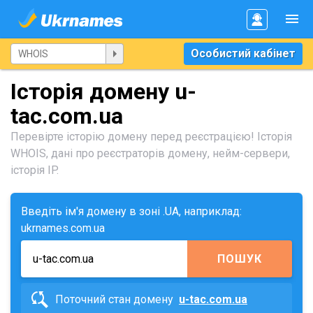
Особистий кабінет
Історія домену u-
tac.com.ua
Перевірте історію домену перед реєстрацією! Історія
WHOIS, дані про реєстраторів домену, нейм-сервери,
історія IP.
Введіть ім'я домену в зоні .UA, наприклад:
ukrnames.com.ua
ПОШУК
Поточний стан домену
u-tac.com.ua