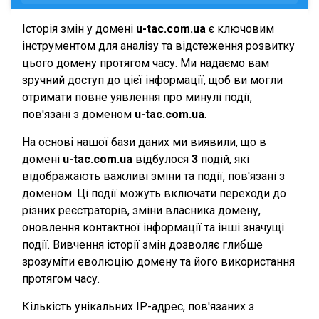
Історія змін у домені
u-tac.com.ua
є ключовим
інструментом для аналізу та відстеження розвитку
цього домену протягом часу. Ми надаємо вам
зручний доступ до цієї інформації, щоб ви могли
отримати повне уявлення про минулі події,
пов'язані з доменом
u-tac.com.ua
.
На основі нашої бази даних ми виявили, що в
домені
u-tac.com.ua
відбулося
3
подій, які
відображають важливі зміни та події, пов'язані з
доменом. Ці події можуть включати переходи до
різних реєстраторів, зміни власника домену,
оновлення контактної інформації та інші значущі
події. Вивчення історії змін дозволяє глибше
зрозуміти еволюцію домену та його використання
протягом часу.
Кількість унікальних IP-адрес, пов'язаних з