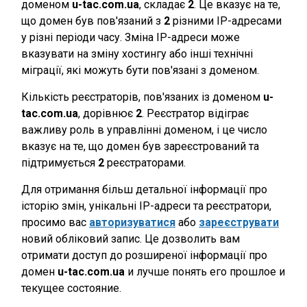
доменом
u-tac.com.ua
, складає
2
. Це вказує на те,
що домен був пов'язаний з
2
різними IP-адресами
у різні періоди часу. Зміна IP-адреси може
вказувати на зміну хостингу або інші технічні
міграції, які можуть бути пов'язані з доменом.
Кількість реєстраторів, пов'язаних із доменом
u-
tac.com.ua
, дорівнює
2
. Реєстратор відіграє
важливу роль в управлінні доменом, і це число
вказує на те, що домен був зареєстрований та
підтримується
2
реєстраторами.
Для отримання більш детальної інформації про
історію змін, унікальні IP-адреси та реєстратори,
просимо вас
авторизуватися
або
зареєструвати
новий обліковий запис. Це дозволить вам
отримати доступ до розширеної інформації про
домен
u-tac.com.ua
и лучше понять его прошлое и
текущее состояние.