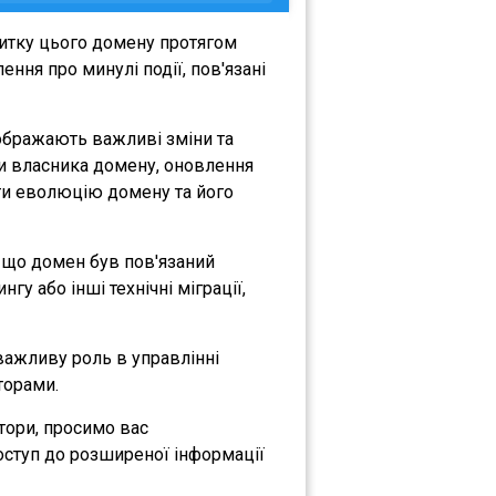
витку цього домену протягом
ння про минулі події, пов'язані
дображають важливі зміни та
іни власника домену, оновлення
міти еволюцію домену та його
е, що домен був пов'язаний
гу або інші технічні міграції,
 важливу роль в управлінні
торами.
атори, просимо вас
оступ до розширеної інформації