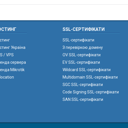
ОСТИНГ
SSL-СЕРТИФІКАТИ
стинг
SSL-сертифікати
стинг Україна
З перевіркою домену
S / VPS
OV SSL-сертифікати
енда сервера
EV SSL-сертифікати
енда Mikrotik
Wildcard SSL-сертифікати
location
Multidomain SSL-сертифікати
SGC SSL-сертифікати
Code Signing SSL-сертифікати
SAN SSL-сертифікати