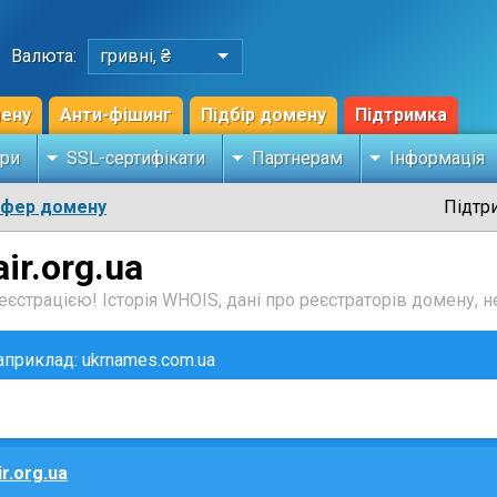
Валюта:
гривні, ₴
мену
Анти-фішинг
Підбір домену
Підтримка
ри
SSL-сертифікати
Партнерам
Інформація
сфер домену
Підтр
ir.org.ua
єстрацією! Історія WHOIS, дані про реєстраторів домену, не
наприклад: ukrnames.com.ua
ir.org.ua