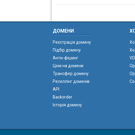
ДОМЕНИ
Х
Реєстрація домену
Хо
Підбір домену
Хо
Анти-фішинг
VD
Ціни на домени
Ор
Трансфер домену
Ор
Реселлінг доменів
Co
API
Backorder
Історія домену