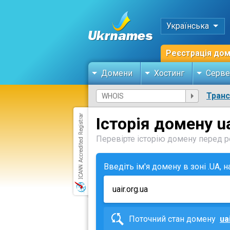
Українська
Реєстрація до
Домени
Хостинг
Серве
Тран
Історія домену ua
Перевірте історію домену перед ре
Введіть ім'я домену в зоні .UA, 
Поточний стан домену
ua