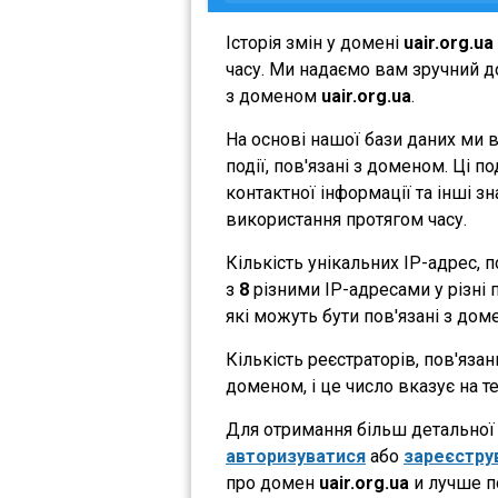
Історія змін у домені
uair.org.ua
часу. Ми надаємо вам зручний до
з доменом
uair.org.ua
.
На основі нашої бази даних ми 
події, пов'язані з доменом. Ці 
контактної інформації та інші з
використання протягом часу.
Кількість унікальних IP-адрес,
з
8
різними IP-адресами у різні п
які можуть бути пов'язані з дом
Кількість реєстраторів, пов'яза
доменом, і це число вказує на 
Для отримання більш детальної і
авторизуватися
або
зареєстру
про домен
uair.org.ua
и лучше п