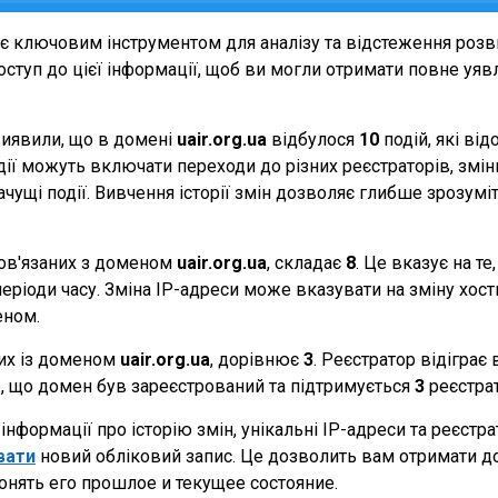
є ключовим інструментом для аналізу та відстеження роз
ступ до цієї інформації, щоб ви могли отримати повне уявле
виявили, що в домені
uair.org.ua
відбулося
10
подій, які ві
події можуть включати переходи до різних реєстраторів, зм
начущі події. Вивчення історії змін дозволяє глибше зрозу
 пов'язаних з доменом
uair.org.ua
, складає
8
. Це вказує на т
еріоди часу. Зміна IP-адреси може вказувати на зміну хостин
еном.
них із доменом
uair.org.ua
, дорівнює
3
. Реєстратор відіграє
те, що домен був зареєстрований та підтримується
3
реєстра
нформації про історію змін, унікальні IP-адреси та реєстр
вати
новий обліковий запис. Це дозволить вам отримати д
онять его прошлое и текущее состояние.