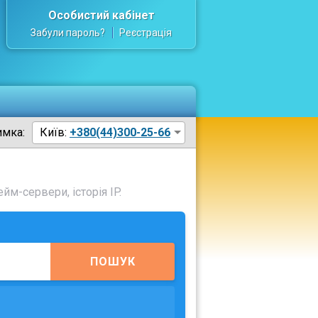
Особистий кабінет
Забули пароль?
Реєстрація
имка:
Київ:
+380(44)300-25-66
йм-сервери, історія IP.
ПОШУК