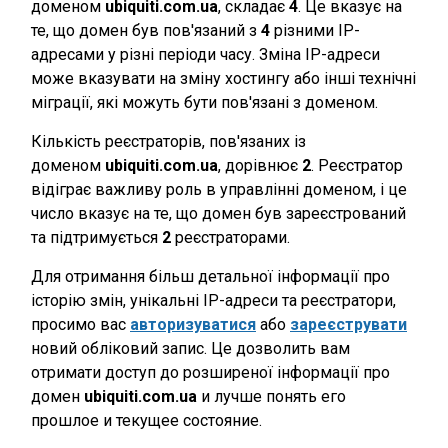
доменом
ubiquiti.com.ua
, складає
4
. Це вказує на
те, що домен був пов'язаний з
4
різними IP-
адресами у різні періоди часу. Зміна IP-адреси
може вказувати на зміну хостингу або інші технічні
міграції, які можуть бути пов'язані з доменом.
Кількість реєстраторів, пов'язаних із
доменом
ubiquiti.com.ua
, дорівнює
2
. Реєстратор
відіграє важливу роль в управлінні доменом, і це
число вказує на те, що домен був зареєстрований
та підтримується
2
реєстраторами.
Для отримання більш детальної інформації про
історію змін, унікальні IP-адреси та реєстратори,
просимо вас
авторизуватися
або
зареєструвати
новий обліковий запис. Це дозволить вам
отримати доступ до розширеної інформації про
домен
ubiquiti.com.ua
и лучше понять его
прошлое и текущее состояние.