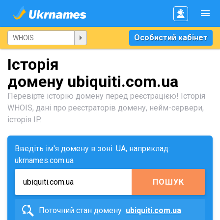
Особистий кабінет
Історія
домену ubiquiti.com.ua
Перевірте історію домену перед реєстрацією! Історія
WHOIS, дані про реєстраторів домену, нейм-сервери,
історія IP.
Введіть ім'я домену в зоні .UA, наприклад:
ukrnames.com.ua
ПОШУК
Поточний стан домену
ubiquiti.com.ua