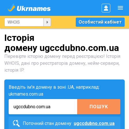
Особистий кабінет
Історія
домену ugccdubno.com.ua
Перевірте історію домену перед реєстрацією! Історія
WHOIS, дані про реєстраторів домену, нейм-сервери,
історія IP.
Введіть ім'я домену в зоні .UA, наприклад:
ukrnames.com.ua
ПОШУК
Поточний стан домену
ugccdubno.com.ua