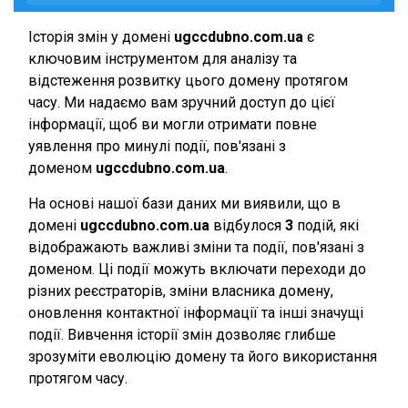
Історія змін у домені
ugccdubno.com.ua
є
ключовим інструментом для аналізу та
відстеження розвитку цього домену протягом
часу. Ми надаємо вам зручний доступ до цієї
інформації, щоб ви могли отримати повне
уявлення про минулі події, пов'язані з
доменом
ugccdubno.com.ua
.
На основі нашої бази даних ми виявили, що в
домені
ugccdubno.com.ua
відбулося
3
подій, які
відображають важливі зміни та події, пов'язані з
доменом. Ці події можуть включати переходи до
різних реєстраторів, зміни власника домену,
оновлення контактної інформації та інші значущі
події. Вивчення історії змін дозволяє глибше
зрозуміти еволюцію домену та його використання
протягом часу.