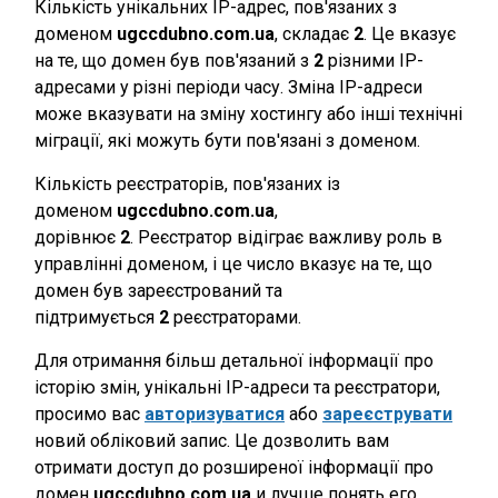
Кількість унікальних IP-адрес, пов'язаних з
доменом
ugccdubno.com.ua
, складає
2
. Це вказує
на те, що домен був пов'язаний з
2
різними IP-
адресами у різні періоди часу. Зміна IP-адреси
може вказувати на зміну хостингу або інші технічні
міграції, які можуть бути пов'язані з доменом.
Кількість реєстраторів, пов'язаних із
доменом
ugccdubno.com.ua
,
дорівнює
2
. Реєстратор відіграє важливу роль в
управлінні доменом, і це число вказує на те, що
домен був зареєстрований та
підтримується
2
реєстраторами.
Для отримання більш детальної інформації про
історію змін, унікальні IP-адреси та реєстратори,
просимо вас
авторизуватися
або
зареєструвати
новий обліковий запис. Це дозволить вам
отримати доступ до розширеної інформації про
домен
ugccdubno.com.ua
и лучше понять его