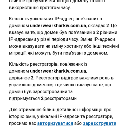
глибше зрозуміти еволюцію домену та його
використання протягом часу.
Кількість унікальних IP-адрес, пов'язаних з
доменом
underwearkharkiv.com.ua
, складає
2
. Це
вказує на те, що домен був пов'язаний з
2
різними
IP-адресами у різні періоди часу. Зміна IP-адреси
може вказувати на зміну хостингу або інші технічні
міграції, які можуть бути пов'язані з доменом.
Кількість реєстраторів, пов'язаних із
доменом
underwearkharkiv.com.ua
,
дорівнює
2
. Реєстратор відіграє важливу роль в
управлінні доменом, і це число вказує на те, що
домен був зареєстрований та
підтримується
2
реєстраторами.
Для отримання більш детальної інформації про
історію змін, унікальні IP-адреси та реєстратори,
просимо вас
авторизуватися
або
зареєструвати