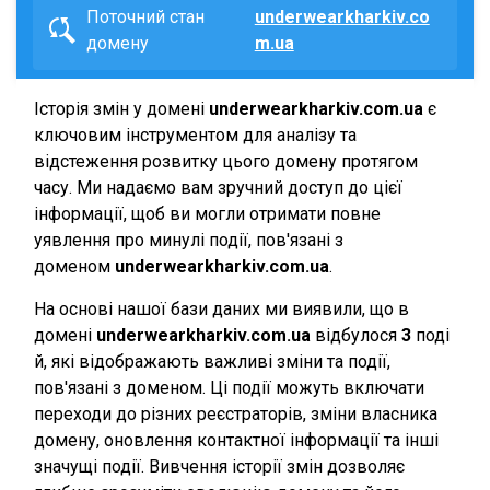
Поточний стан
underwearkharkiv.co
домену
m.ua
Історія змін у домені
underwearkharkiv.com.ua
є
ключовим інструментом для аналізу та
відстеження розвитку цього домену протягом
часу. Ми надаємо вам зручний доступ до цієї
інформації, щоб ви могли отримати повне
уявлення про минулі події, пов'язані з
доменом
underwearkharkiv.com.ua
.
На основі нашої бази даних ми виявили, що в
домені
underwearkharkiv.com.ua
відбулося
3
поді
й, які відображають важливі зміни та події,
пов'язані з доменом. Ці події можуть включати
переходи до різних реєстраторів, зміни власника
домену, оновлення контактної інформації та інші
значущі події. Вивчення історії змін дозволяє