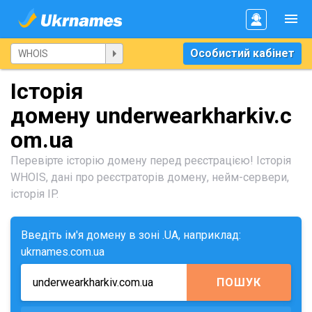
Особистий кабінет
Історія
домену underwearkharkiv.c
om.ua
Перевірте історію домену перед реєстрацією! Історія
WHOIS, дані про реєстраторів домену, нейм-сервери,
історія IP.
Введіть ім'я домену в зоні .UA, наприклад:
ukrnames.com.ua
ПОШУК