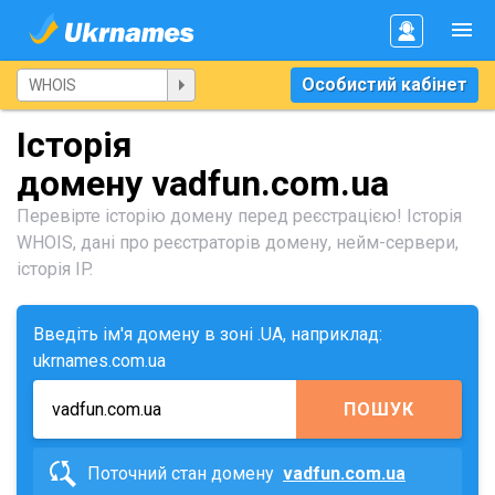
Особистий кабінет
Історія
домену vadfun.com.ua
Перевірте історію домену перед реєстрацією! Історія
WHOIS, дані про реєстраторів домену, нейм-сервери,
історія IP.
Введіть ім'я домену в зоні .UA, наприклад:
ukrnames.com.ua
ПОШУК
Поточний стан домену
vadfun.com.ua