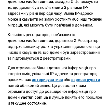
доменом
vadfun.com.ua
, складає
2
. Це вказує на
те, що домен був пов'язаний з
2
різними IP-
адресами у різні періоди часу. Зміна IP-адреси
може вказувати на зміну хостингу або інші технічні
міграції, які можуть бути пов'язані з доменом.
Кількість реєстраторів, пов'язаних із
доменом
vadfun.com.ua
, дорівнює
2
. Реєстратор
відіграє важливу роль в управлінні доменом, і це
число вказує на те, що домен був зареєстрований
та підтримується
2
реєстраторами.
Для отримання більш детальної інформації про
історію змін, унікальні IP-адреси та реєстратори,
просимо вас
авторизуватися
або
зареєструвати
новий обліковий запис. Це дозволить вам
отримати доступ до розширеної інформації про
домен
vadfun.com.ua
и лучше понять его прошлое
и текущее состояние.