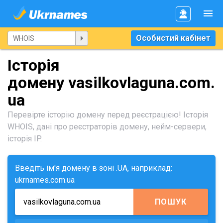
Особистий кабінет
Історія
домену vasilkovlaguna.com.
ua
Перевірте історію домену перед реєстрацією! Історія
WHOIS, дані про реєстраторів домену, нейм-сервери,
історія IP.
Введіть ім'я домену в зоні .UA, наприклад:
ukrnames.com.ua
ПОШУК