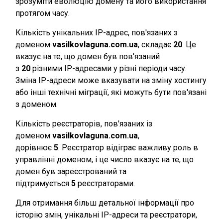
зрозуміти еволюцію домену та його використання
протягом часу.
Кількість унікальних IP-адрес, пов'язаних з
доменом
vasilkovlaguna.com.ua
, складає
20
. Це
вказує на те, що домен був пов'язаний
з
20
різними IP-адресами у різні періоди часу.
Зміна IP-адреси може вказувати на зміну хостингу
або інші технічні міграції, які можуть бути пов'язані
з доменом.
Кількість реєстраторів, пов'язаних із
доменом
vasilkovlaguna.com.ua
,
дорівнює
5
. Реєстратор відіграє важливу роль в
управлінні доменом, і це число вказує на те, що
домен був зареєстрований та
підтримується
5
реєстраторами.
Для отримання більш детальної інформації про
історію змін, унікальні IP-адреси та реєстратори,