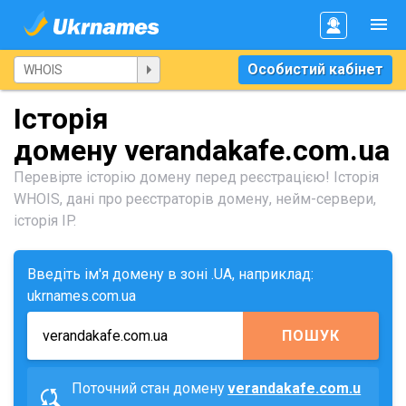
Особистий кабінет
Історія
домену verandakafe.com.ua
Перевірте історію домену перед реєстрацією! Історія
WHOIS, дані про реєстраторів домену, нейм-сервери,
історія IP.
Введіть ім'я домену в зоні .UA, наприклад:
ukrnames.com.ua
ПОШУК
Поточний стан домену
verandakafe.com.u