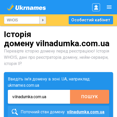
Особистий кабінет
Історія
домену vilnadumka.com.ua
Перевірте історію домену перед реєстрацією! Історія
WHOIS, дані про реєстраторів домену, нейм-сервери,
історія IP.
Введіть ім'я домену в зоні .UA, наприклад:
ukrnames.com.ua
ПОШУК
Поточний стан домену
vilnadumka.com.ua