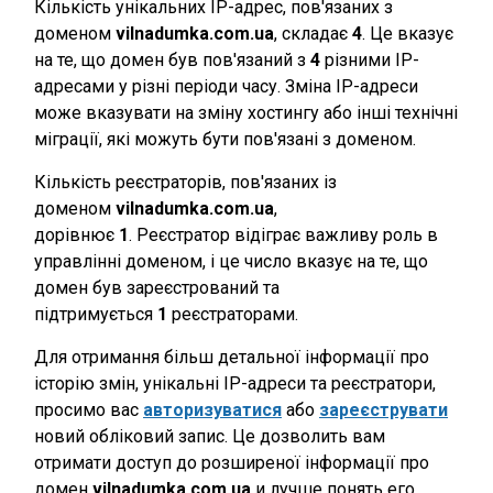
Кількість унікальних IP-адрес, пов'язаних з
доменом
vilnadumka.com.ua
, складає
4
. Це вказує
на те, що домен був пов'язаний з
4
різними IP-
адресами у різні періоди часу. Зміна IP-адреси
може вказувати на зміну хостингу або інші технічні
міграції, які можуть бути пов'язані з доменом.
Кількість реєстраторів, пов'язаних із
доменом
vilnadumka.com.ua
,
дорівнює
1
. Реєстратор відіграє важливу роль в
управлінні доменом, і це число вказує на те, що
домен був зареєстрований та
підтримується
1
реєстраторами.
Для отримання більш детальної інформації про
історію змін, унікальні IP-адреси та реєстратори,
просимо вас
авторизуватися
або
зареєструвати
новий обліковий запис. Це дозволить вам
отримати доступ до розширеної інформації про
домен
vilnadumka.com.ua
и лучше понять его