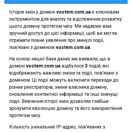
Історія змін у домені
vostem.com.ua
є ключовим
інструментом для аналізу та відстеження розвитку
цього домену протягом часу. Ми надаємо вам
зручний доступ до цієї інформації, щоб ви могли
отримати повне уявлення про минулі події,
пов'язані з доменом
vostem.com.ua
.
На основі нашої бази даних ми виявили, що в
домені
vostem.com.ua
відбулося
3
подій, які
відображають важливі зміни та події, пов'язані з
доменом. Ці події можуть включати переходи до
різних реєстраторів, зміни власника домену,
оновлення контактної інформації та інші значущі
події. Вивчення історії змін дозволяє глибше
зрозуміти еволюцію домену та його використання
протягом часу.
Кількість унікальних IP-адрес, пов'язаних з