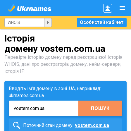
Особистий кабінет
Історія
домену vostem.com.ua
Перевірте історію домену перед реєстрацією! Історія
WHOIS, дані про реєстраторів домену, нейм-сервери,
історія IP.
Введіть ім'я домену в зоні .UA, наприклад:
ukrnames.com.ua
ПОШУК
Поточний стан домену
vostem.com.ua