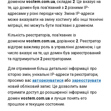
доменом
vostem.com.ua
, складає
2
. Це вказує на
те, що домен був пов'язаний з
2
різними IP-
адресами у різні періоди часу. Зміна IP-адреси
може вказувати на зміну хостингу або інші технічні
міграції, які можуть бути пов'язані з доменом.
Кількість реєстраторів, пов'язаних із
доменом
vostem.com.ua
, дорівнює
2
. Реєстратор
відіграє важливу роль в управлінні доменом, і це
число вказує на те, що домен був зареєстрований
та підтримується
2
реєстраторами.
Для отримання більш детальної інформації про
історію змін, унікальні IP-адреси та реєстратори,
просимо вас
авторизуватися
або
зареєструвати
новий обліковий запис. Це дозволить вам
отримати доступ до розширеної інформації про
домен
vostem.com.ua
и лучше понять его
прошлое и текущее состояние.