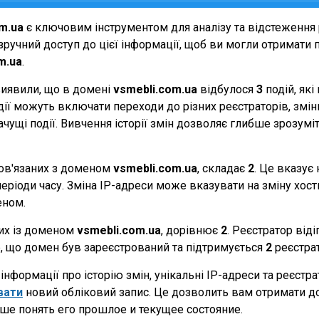
m.ua
є ключовим інструментом для аналізу та відстеження
ручний доступ до цієї інформації, щоб ви могли отримати п
m.ua
.
виявили, що в домені
vsmebli.com.ua
відбулося
3
подій, як
події можуть включати переходи до різних реєстраторів, зм
начущі події. Вивчення історії змін дозволяє глибше зрозу
 пов'язаних з доменом
vsmebli.com.ua
, складає
2
. Це вказує
еріоди часу. Зміна IP-адреси може вказувати на зміну хостин
еном.
них із доменом
vsmebli.com.ua
, дорівнює
2
. Реєстратор від
те, що домен був зареєстрований та підтримується
2
реєстра
нформації про історію змін, унікальні IP-адреси та реєстр
вати
новий обліковий запис. Це дозволить вам отримати д
ше понять его прошлое и текущее состояние.