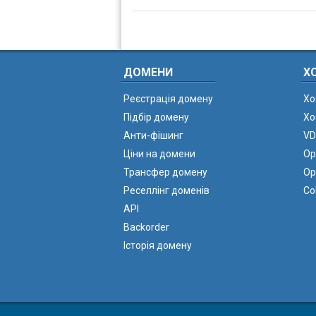
ДОМЕНИ
Х
Реєстрація домену
Хо
Підбір домену
Хо
Анти-фішинг
VD
Ціни на домени
Ор
Трансфер домену
Ор
Реселлінг доменів
Co
API
Backorder
Історія домену