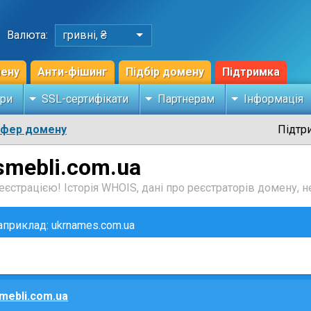
Валюта:
гривні, ₴
мену
Анти-фішинг
Підбір домену
Підтримка
ри
SSL-сертифікати
Партнерам
Інформація
сфер домену
Підтр
smebli.com.ua
єстрацією! Історія WHOIS, дані про реєстраторів домену, не
наприклад: ukrnames.com.ua
mebli.com.ua