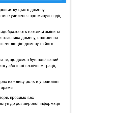
 розвитку цього домену
овне уявлення про минулі події,
і відображають важливі зміни та
іни власника домену, оновлення
міти еволюцію домену та його
 на те, що домен був пов'язаний
гу або інші технічні міграції,
іграє важливу роль в управлінні
торами.
атори, просимо вас
оступ до розширеної інформації