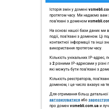
Історія змін у домені
vsmebli.co
протягом часу. Ми надаємо вам з
пов'язані з доменом
vsmebli.co
На основі нашої бази даних ми 
події, пов'язані з доменом. Ці 
контактної інформації та інші з
використання протягом часу.
Кількість унікальних IP-адрес,
з
2
різними IP-адресами у різні п
які можуть бути пов'язані з дом
Кількість реєстраторів, пов'яза
доменом, і це число вказує на 
Для отримання більш детальної і
авторизуватися
або
зареєстру
про домен
vsmebli.com.ua
и луч