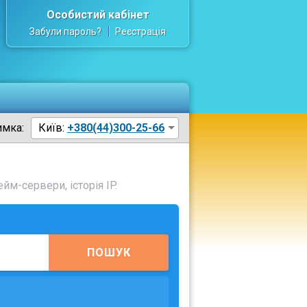
Особистий кабінет
Забули пароль?
Реєстрація
имка:
Київ:
+380(44)300-25-66
йм-сервери, історія IP.
ПОШУК