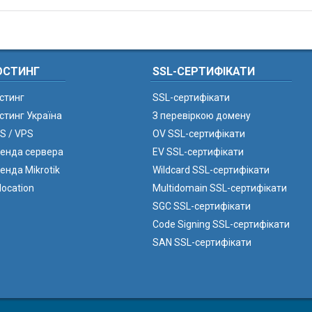
ОСТИНГ
SSL-СЕРТИФІКАТИ
стинг
SSL-сертифікати
стинг Україна
З перевіркою домену
S / VPS
OV SSL-сертифікати
енда сервера
EV SSL-сертифікати
енда Mikrotik
Wildcard SSL-сертифікати
location
Multidomain SSL-сертифікати
SGC SSL-сертифікати
Code Signing SSL-сертифікати
SAN SSL-сертифікати