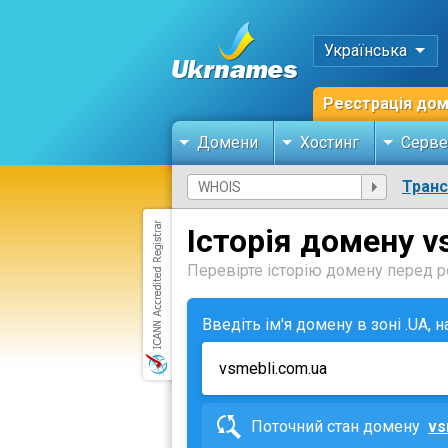
Українська
Реєстрація до
Домени
Хостинг
Серве
Тран
Історія домену v
Перевірте історію домену перед ре
Введіть ім'я домену в зоні .UA, 
Поточний стан домену
vs