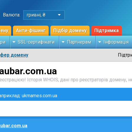
Валюта:
гривні, ₴
мену
Анти-фішинг
Підбір домену
Підтримка
ри
SSL-сертифікати
Партнерам
Інформація
сфер домену
Підтр
aubar.com.ua
єстрацією! Історія WHOIS, дані про реєстраторів домену, не
наприклад: ukrnames.com.ua
ubar.com.ua