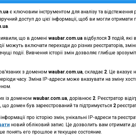
m.ua
є ключовим інструментом для аналізу та відстеження 
ручний доступ до цієї інформації, щоб ви могли отримати п
.ua
.
виявили, що в домені
waubar.com.ua
відбулося
3
подій, які
події можуть включати переходи до різних реєстраторів, зм
начущі події. Вивчення історії змін дозволяє глибше зрозу
 пов'язаних з доменом
waubar.com.ua
, складає
2
. Це вказує 
еріоди часу. Зміна IP-адреси може вказувати на зміну хостин
еном.
них із доменом
waubar.com.ua
, дорівнює
2
. Реєстратор віді
те, що домен був зареєстрований та підтримується
2
реєстра
нформації про історію змін, унікальні IP-адреси та реєстр
вати
новий обліковий запис. Це дозволить вам отримати д
ше понять его прошлое и текущее состояние.