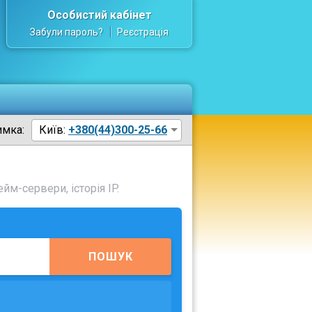
Особистий кабінет
Забули пароль?
Реєстрація
имка:
Київ:
+380(44)300-25-66
йм-сервери, історія IP.
ПОШУК