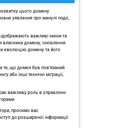
розвитку цього домену
овне уявлення про минулі події,
 відображають важливі зміни та
іни власника домену, оновлення
міти еволюцію домену та його
на те, що домен був пов'язаний
гу або інші технічні міграції,
грає важливу роль в управлінні
торами.
атори, просимо вас
оступ до розширеної інформації