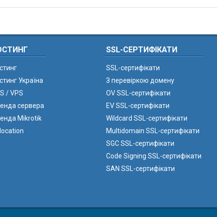
ОСТИНГ
SSL-СЕРТИФІКАТИ
стинг
SSL-сертифікати
стинг Україна
З перевіркою домену
S / VPS
OV SSL-сертифікати
енда сервера
EV SSL-сертифікати
енда Mikrotik
Wildcard SSL-сертифікати
location
Multidomain SSL-сертифікати
SGC SSL-сертифікати
Code Signing SSL-сертифікати
SAN SSL-сертифікати