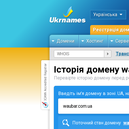
Українська
Реєстрація до
Домени
Хостинг
Серве
Тран
Історія домену w
Перевірте історію домену перед ре
Введіть ім'я домену в зоні .UA, 
Поточний стан домену
wa