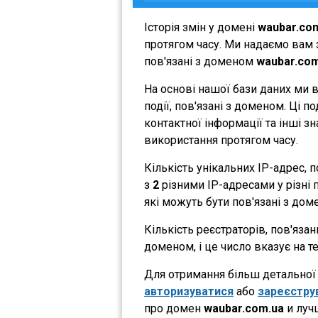
Історія змін у домені
waubar.co
протягом часу. Ми надаємо вам з
пов'язані з доменом
waubar.com
На основі нашої бази даних ми 
події, пов'язані з доменом. Ці 
контактної інформації та інші з
використання протягом часу.
Кількість унікальних IP-адрес,
з
2
різними IP-адресами у різні п
які можуть бути пов'язані з дом
Кількість реєстраторів, пов'яза
доменом, і це число вказує на 
Для отримання більш детальної і
авторизуватися
або
зареєстру
про домен
waubar.com.ua
и луч