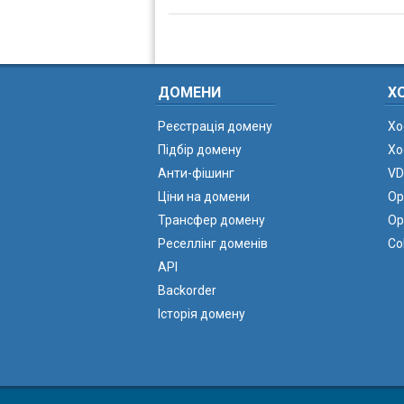
ДОМЕНИ
Х
Реєстрація домену
Хо
Підбір домену
Хо
Анти-фішинг
VD
Ціни на домени
Ор
Трансфер домену
Ор
Реселлінг доменів
Co
API
Backorder
Історія домену