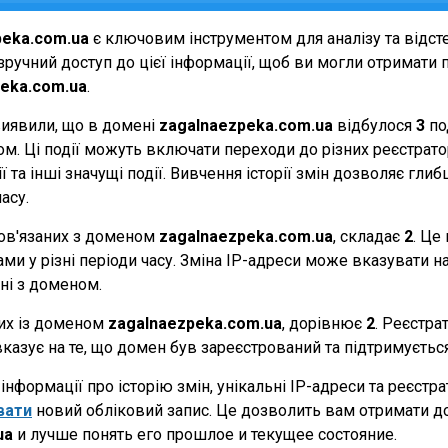
peka.com.ua
є ключовим інструментом для аналізу та відс
ручний доступ до цієї інформації, щоб ви могли отримати п
eka.com.ua
.
виявили, що в домені
zagalnaezpeka.com.ua
відбулося
3
по
еном. Ці події можуть включати переходи до різних реєстрат
 та інші значущі події. Вивчення історії змін дозволяє г
асу.
 пов'язаних з доменом
zagalnaezpeka.com.ua
, складає
2
. Це
и у різні періоди часу. Зміна IP-адреси може вказувати на 
ані з доменом.
них із доменом
zagalnaezpeka.com.ua
, дорівнює
2
. Реєстра
вказує на те, що домен був зареєстрований та підтримуєть
нформації про історію змін, унікальні IP-адреси та реєстр
вати
новий обліковий запис. Це дозволить вам отримати д
ua
и лучше понять его прошлое и текущее состояние.