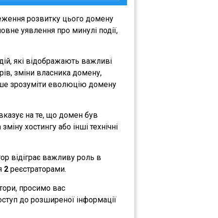
теження розвитку цього домену
овне уявлення про минулі події,
дій, які відображають важливі
орів, зміни власника домену,
либше зрозуміти еволюцію домену
 вказує на те, що домен був
зміну хостингу або інші технічні
тор відіграє важливу роль в
ся
2
реєстраторами.
атори, просимо вас
оступ до розширеної інформації