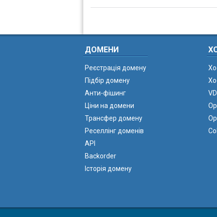
ДОМЕНИ
Х
Реєстрація домену
Хо
Підбір домену
Хо
Анти-фішинг
VD
Ціни на домени
Ор
Трансфер домену
Ор
Реселлінг доменів
Co
API
Backorder
Історія домену