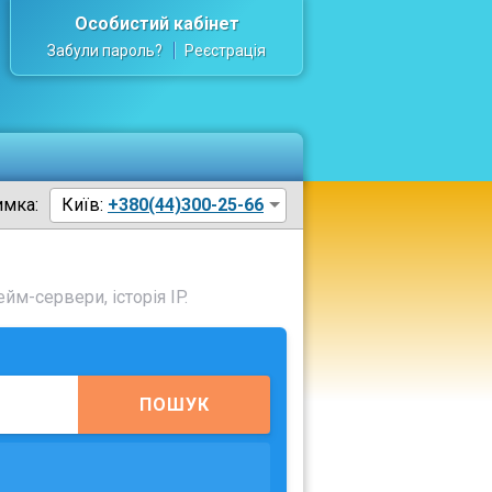
Особистий кабінет
Забули пароль?
Реєстрація
имка:
Київ:
+380(44)300-25-66
йм-сервери, історія IP.
ПОШУК