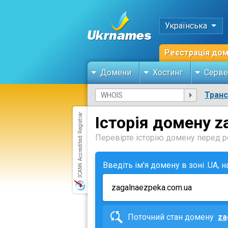
Українська
Реєстрація до
Домени
Хостинг
Серве
Тран
Історія домену z
Перевірте історію домену перед ре
Введіть ім'я домену в зоні .UA, 
Поточний стан домену
za