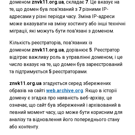
доменом
znvk11.org.ua
, складає
7
. Це вказує на
те, що домен був пов'язаний з
7
різними IP-
адресами у різні періоди часу. Зміна IP-адреси
може вказувати на зміну хостингу або інші технічні
міграції, які можуть бути пов'язані з доменом.
Кількість реєстраторів, пов'язаних із
доменом
znvk11.org.ua
, дорівнює
5
. Реєстратор
відіграє важливу роль в управлінні доменом, і це
число вказує на те, що домен був зареєстрований
та підтримується
5
реєстраторами.
znvk11.org.ua
згадується серед збережених
образів на сайті
web.archive.org
. Якщо в історії
домену є згадка про наявність веб-архіву, це
означає, що сайт був збережений і архівований в
певний момент часу, що може бути корисним для
аналізу та відновлення його попереднього стану
або контенту.