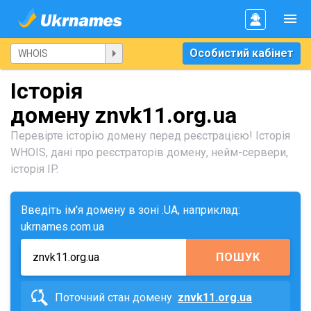
Особистий кабінет
Історія
домену znvk11.org.ua
Перевірте історію домену перед реєстрацією! Історія
WHOIS, дані про реєстраторів домену, нейм-сервери,
історія IP.
Введіть ім'я домену в зоні .UA, наприклад:
ukrnames.com.ua
ПОШУК
Поточний стан домену
znvk11.org.ua