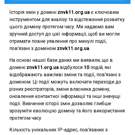
Історія змін у домені
znvk11.org.ua
є ключовим
інструментом для аналізу та відстеження розвитку
цього домену протягом часу. Ми надаємо вам
зручний доступ до цієї інформації, щоб ви могли
отримати повне уявлення про минулі події,
пов'язані з доменом
znvk11.org.ua
.
На основі нашої бази даних ми виявили, що в
домені
znvk11.org.ua
відбулося
10
подій, які
відображають важливі зміни та події, пов'язані з
доменом. Ці події можуть включати переходи до
різних реєстраторів, зміни власника домену,
оновлення контактної інформації та інші значущі
події. Вивчення історії змін дозволяє глибше
зрозуміти еволюцію домену та його використання
протягом часу.
Кількість унікальних IP-адрес, пов'язаних з