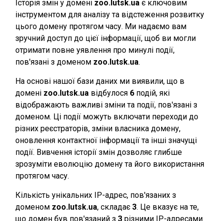
Історія змін у домені
zoo.lutsk.ua
є ключовим
інструментом для аналізу та відстеження розвитку
цього домену протягом часу. Ми надаємо вам
зручний доступ до цієї інформації, щоб ви могли
отримати повне уявлення про минулі події,
пов'язані з доменом
zoo.lutsk.ua
.
На основі нашої бази даних ми виявили, що в
домені
zoo.lutsk.ua
відбулося
6
подій, які
відображають важливі зміни та події, пов'язані з
доменом. Ці події можуть включати переходи до
різних реєстраторів, зміни власника домену,
оновлення контактної інформації та інші значущі
події. Вивчення історії змін дозволяє глибше
зрозуміти еволюцію домену та його використання
протягом часу.
Кількість унікальних IP-адрес, пов'язаних з
доменом
zoo.lutsk.ua
, складає
3
. Це вказує на те,
що домен був пов'язаний з
3
різними IP-адресами