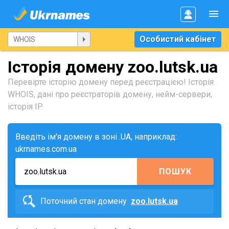
Особистий кабінет
Історія домену zoo.lutsk.ua
Перевірте історію домену перед реєстрацією! Історія
WHOIS, дані про реєстраторів домену, нейм-сервери,
історія IP.
Введіть ім'я домену в зоні .UA, наприклад:
ukrnames.com.ua
ПОШУК
Поточний стан домену
zoo.lutsk.ua