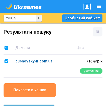
Особистий кабінет
Результати пошуку
Домени
Ціна
bubnovsky-if.com.ua
716 ₴/рік
Доступний
Покласти в кошик