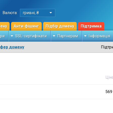
Валюта:
гривні, ₴
мену
Анти-фішинг
Підбір домену
Підтримка
ри
SSL-сертифікати
Партнерам
Інформація
сфер домену
Підтр
Цін
569