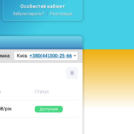
Особистий кабінет
Забули пароль?
Реєстрація
имка:
Київ:
+380(44)300-25-66
а
Статус
 ₴/рік
Доступний