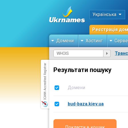
Українська
Реєстрація до
Домени
Хостинг
Серве
Тран
Результати пошуку
Домени
bud-baza.kiev.ua
Покласти в кошик