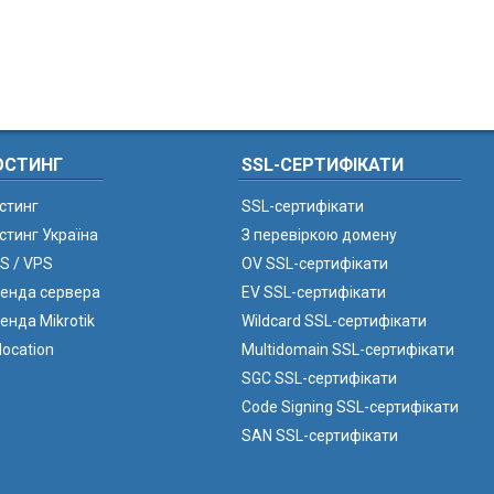
ОСТИНГ
SSL-СЕРТИФІКАТИ
стинг
SSL-сертифікати
стинг Україна
З перевіркою домену
S / VPS
OV SSL-сертифікати
енда сервера
EV SSL-сертифікати
енда Mikrotik
Wildcard SSL-сертифікати
location
Multidomain SSL-сертифікати
SGC SSL-сертифікати
Code Signing SSL-сертифікати
SAN SSL-сертифікати