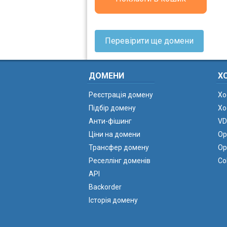
Перевірити ще домени
ДОМЕНИ
Х
Реєстрація домену
Хо
Підбір домену
Хо
Анти-фішинг
VD
Ціни на домени
Ор
Трансфер домену
Ор
Реселлінг доменів
Co
API
Backorder
Історія домену