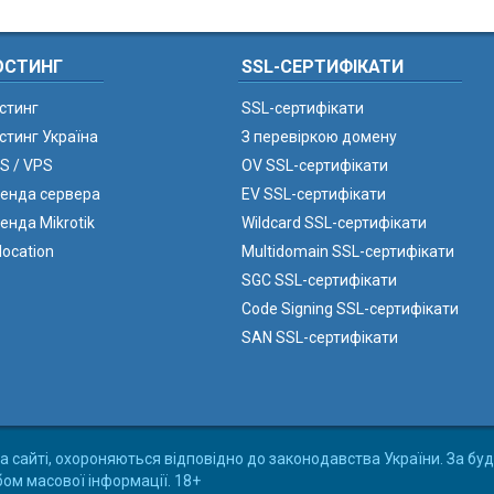
ОСТИНГ
SSL-СЕРТИФІКАТИ
стинг
SSL-сертифікати
стинг Україна
З перевіркою домену
S / VPS
OV SSL-сертифікати
енда сервера
EV SSL-сертифікати
енда Mikrotik
Wildcard SSL-сертифікати
location
Multidomain SSL-сертифікати
SGC SSL-сертифікати
Code Signing SSL-сертифікати
SAN SSL-сертифікати
а сайті, охороняються відповідно до законодавства України. За буд
бом масової інформації. 18+