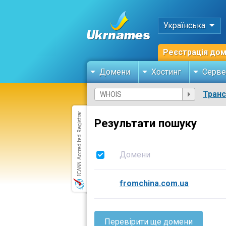
Українська
Реєстрація до
Домени
Хостинг
Серве
Тран
Результати пошуку
Домени
fromchina.com.ua
Перевірити ще домени