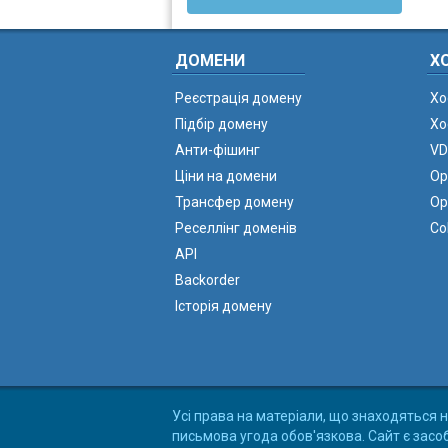
ДОМЕНИ
Х
Реєстрація домену
Хо
Підбір домену
Хо
Анти-фішинг
VD
Ціни на домени
Ор
Трансфер домену
Ор
Реселлінг доменів
Co
API
Backorder
Історія домену
Усі права на матеріали, що знаходяться н
письмова угода обов'язкова. Сайт є засо