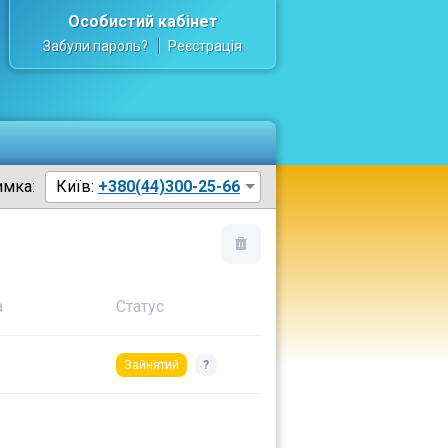
Особистий кабінет
Забули пароль?
Реєстрація
имка:
Київ:
+380(44)300-25-66
а
Статус
Зайнятий
?