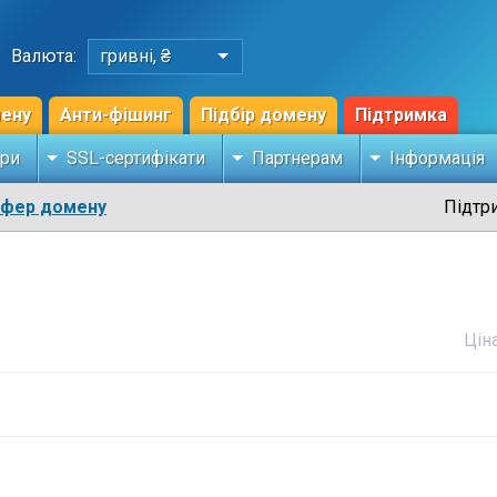
Валюта:
гривні, ₴
мену
Анти-фішинг
Підбір домену
Підтримка
ри
SSL-сертифікати
Партнерам
Інформація
сфер домену
Підтр
Цін