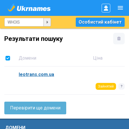
Особистий кабінет
Результати пошуку
Домени
Ціна
leotrans.com.ua
Зайнятий
?
Перевірити ще домени
ДОМЕНИ