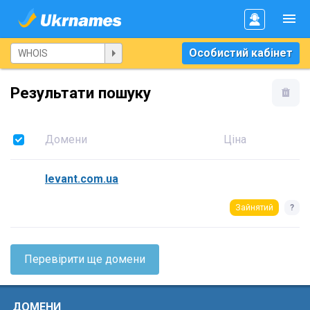
Особистий кабінет
Результати пошуку
Домени
Ціна
levant.com.ua
Зайнятий
?
Перевірити ще домени
ДОМЕНИ