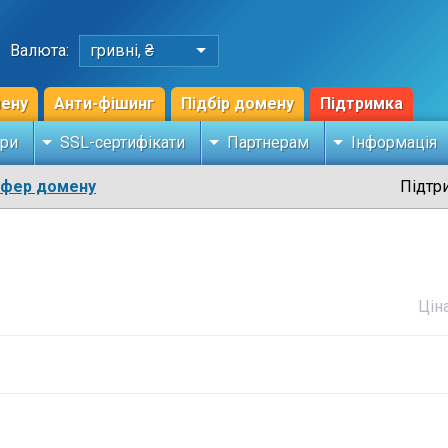
Валюта:
гривні, ₴
мену
Анти-фішинг
Підбір домену
Підтримка
ри
SSL-сертифікати
Партнерам
Інформація
сфер домену
Підтр
Цін