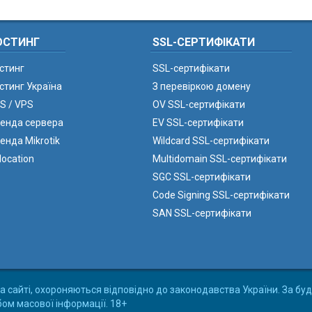
ОСТИНГ
SSL-СЕРТИФІКАТИ
стинг
SSL-сертифікати
стинг Україна
З перевіркою домену
S / VPS
OV SSL-сертифікати
енда сервера
EV SSL-сертифікати
енда Mikrotik
Wildcard SSL-сертифікати
location
Multidomain SSL-сертифікати
SGC SSL-сертифікати
Code Signing SSL-сертифікати
SAN SSL-сертифікати
а сайті, охороняються відповідно до законодавства України. За буд
бом масової інформації. 18+