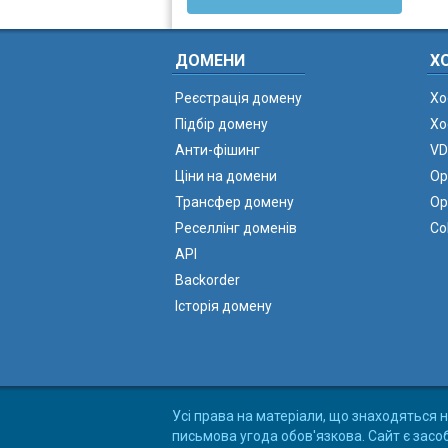
ДОМЕНИ
Х
Реєстрація домену
Хо
Підбір домену
Хо
Анти-фішинг
VD
Ціни на домени
Ор
Трансфер домену
Ор
Реселлінг доменів
Co
API
Backorder
Історія домену
Усі права на матеріали, що знаходяться н
письмова угода обов'язкова. Сайт є засо