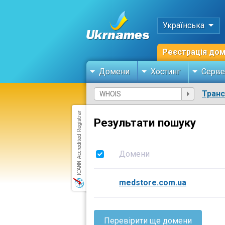
Українська
Реєстрація до
Домени
Хостинг
Серве
Тран
Результати пошуку
Домени
medstore.com.ua
Перевірити ще домени