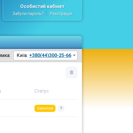
Особистий кабінет
Забули пароль?
Реєстрація
имка:
Київ:
+380(44)300-25-66
а
Статус
Зайнятий
?