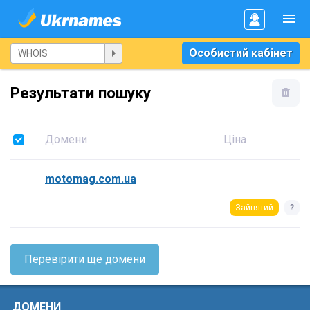
Особистий кабінет
Результати пошуку
Домени
Ціна
motomag.com.ua
Зайнятий
?
Перевірити ще домени
ДОМЕНИ