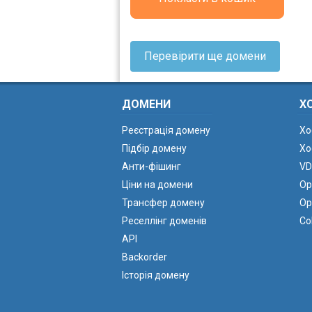
Перевірити ще домени
ДОМЕНИ
Х
Реєстрація домену
Хо
Підбір домену
Хо
Анти-фішинг
VD
Ціни на домени
Ор
Трансфер домену
Ор
Реселлінг доменів
Co
API
Backorder
Історія домену