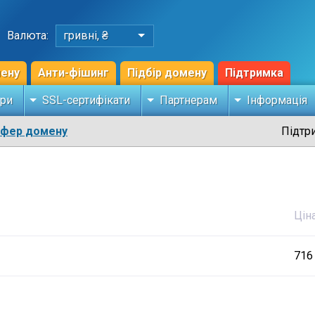
Валюта:
гривні, ₴
мену
Анти-фішинг
Підбір домену
Підтримка
ри
SSL-сертифікати
Партнерам
Інформація
сфер домену
Підтр
Цін
716