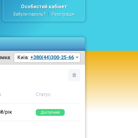
Особистий кабінет
Забули пароль?
Реєстрація
имка:
Київ:
+380(44)300-25-66
а
Статус
 ₴/рік
Доступний