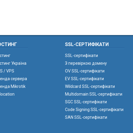
ОСТИНГ
SSL-СЕРТИФІКАТИ
стинг
SSL-сертифікати
стинг Україна
З перевіркою домену
S / VPS
OV SSL-сертифікати
енда сервера
EV SSL-сертифікати
енда Mikrotik
Wildcard SSL-сертифікати
location
Multidomain SSL-сертифікати
SGC SSL-сертифікати
Code Signing SSL-сертифікати
SAN SSL-сертифікати