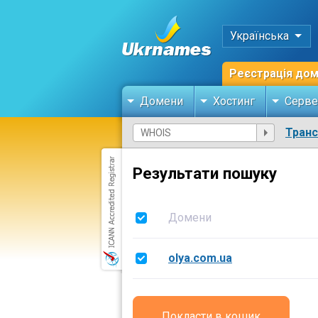
Українська
Реєстрація до
Домени
Хостинг
Серве
Тран
Результати пошуку
Домени
olya.com.ua
Покласти в кошик