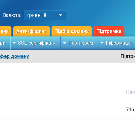
Валюта:
гривні, ₴
мену
Анти-фішинг
Підбір домену
Підтримка
ри
SSL-сертифікати
Партнерам
Інформація
сфер домену
Підтр
Цін
716