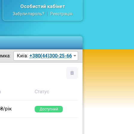
Особистий кабінет
Забули пароль?
Реєстрація
имка:
Київ:
+380(44)300-25-66
а
Статус
 ₴/рік
Доступний