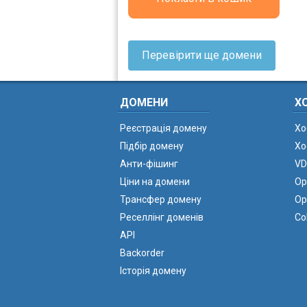
Перевірити ще домени
ДОМЕНИ
Х
Реєстрація домену
Хо
Підбір домену
Хо
Анти-фішинг
VD
Ціни на домени
Ор
Трансфер домену
Ор
Реселлінг доменів
Co
API
Backorder
Історія домену