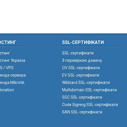
ОСТИНГ
SSL-СЕРТИФІКАТИ
стинг
SSL-сертифікати
стинг Україна
З перевіркою домену
S / VPS
OV SSL-сертифікати
енда сервера
EV SSL-сертифікати
енда Mikrotik
Wildcard SSL-сертифікати
location
Multidomain SSL-сертифікати
SGC SSL-сертифікати
Code Signing SSL-сертифікати
SAN SSL-сертифікати