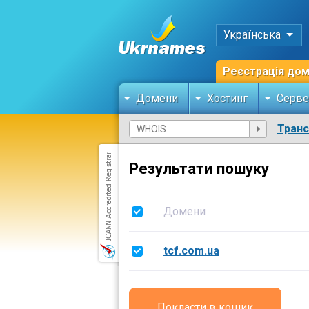
Українська
Реєстрація до
Домени
Хостинг
Серве
Тран
Результати пошуку
Домени
tcf.com.ua
Покласти в кошик