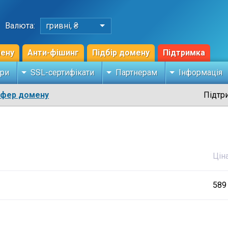
Валюта:
гривні, ₴
мену
Анти-фішинг
Підбір домену
Підтримка
ри
SSL-сертифікати
Партнерам
Інформація
сфер домену
Підтр
Цін
589