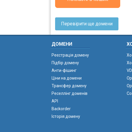
Перевірити ще домени
ДОМЕНИ
Х
Реєстрація домену
Хо
Підбір домену
Хо
Анти-фішинг
VD
Ціни на домени
Ор
Трансфер домену
Ор
Реселлінг доменів
Co
API
Backorder
Історія домену