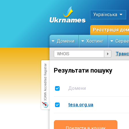
Українська
Реєстрація до
Домени
Хостинг
Серве
Тран
Результати пошуку
Домени
tesa.org.ua
Покласти в кошик