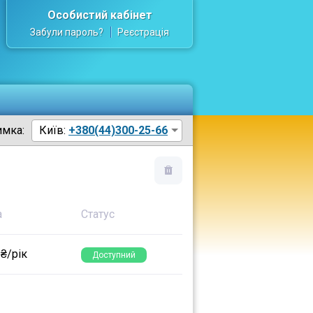
Особистий кабінет
Забули пароль?
Реєстрація
имка:
Київ:
+380(44)300-25-66
а
Статус
 ₴/рік
Доступний