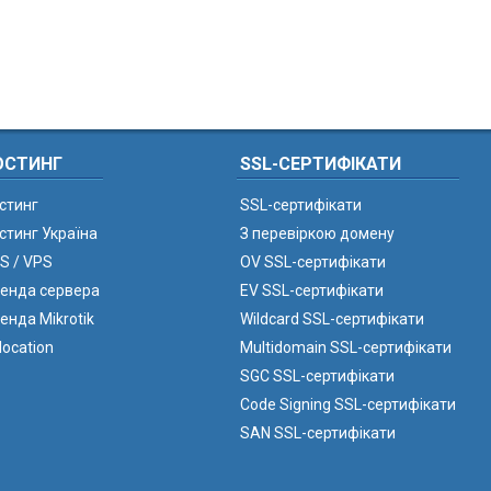
ОСТИНГ
SSL-СЕРТИФІКАТИ
стинг
SSL-сертифікати
стинг Україна
З перевіркою домену
S / VPS
OV SSL-сертифікати
енда сервера
EV SSL-сертифікати
енда Mikrotik
Wildcard SSL-сертифікати
location
Multidomain SSL-сертифікати
SGC SSL-сертифікати
Code Signing SSL-сертифікати
SAN SSL-сертифікати