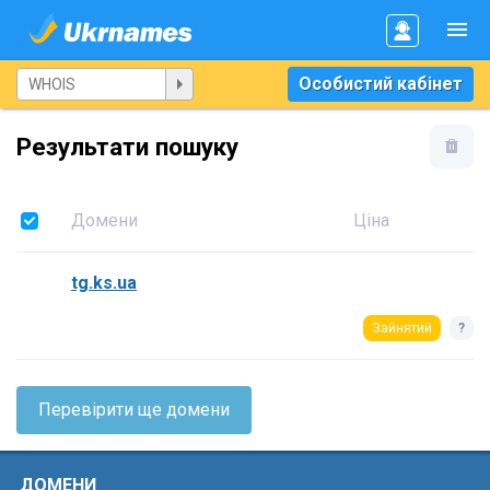
Особистий кабінет
Результати пошуку
Домени
Ціна
tg.ks.ua
Зайнятий
?
Перевірити ще домени
ДОМЕНИ