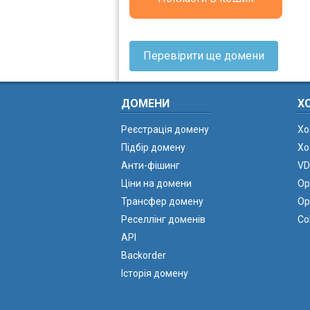
Перевірити ще домени
ДОМЕНИ
Х
Реєстрація домену
Хо
Підбір домену
Хо
Анти-фішинг
VD
Ціни на домени
Ор
Трансфер домену
Ор
Реселлінг доменів
Co
API
Backorder
Історія домену