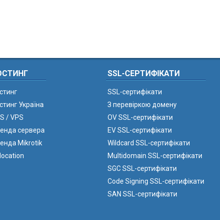
ОСТИНГ
SSL-СЕРТИФІКАТИ
стинг
SSL-сертифікати
стинг Україна
З перевіркою домену
S / VPS
OV SSL-сертифікати
енда сервера
EV SSL-сертифікати
енда Mikrotik
Wildcard SSL-сертифікати
location
Multidomain SSL-сертифікати
SGC SSL-сертифікати
Code Signing SSL-сертифікати
SAN SSL-сертифікати