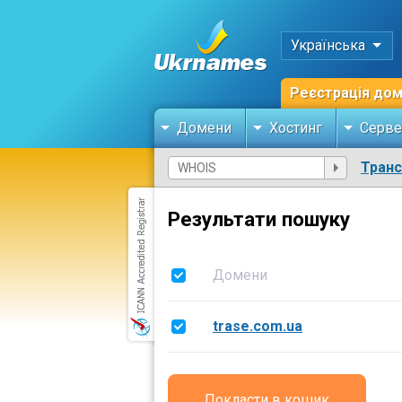
Українська
Реєстрація до
Домени
Хостинг
Серве
Тран
Результати пошуку
Домени
trase.com.ua
Покласти в кошик