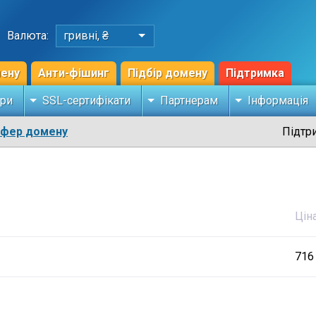
Валюта:
гривні, ₴
мену
Анти-фішинг
Підбір домену
Підтримка
ри
SSL-сертифікати
Партнерам
Інформація
сфер домену
Підтр
Цін
716