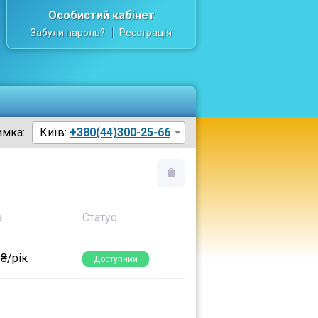
Особистий кабінет
Забули пароль?
Реєстрація
имка:
Київ:
+380(44)300-25-66
а
Статус
 ₴/рік
Доступний