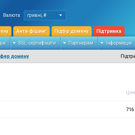
Валюта:
гривні, ₴
мену
Анти-фішинг
Підбір домену
Підтримка
ри
SSL-сертифікати
Партнерам
Інформація
сфер домену
Підтр
Цін
716