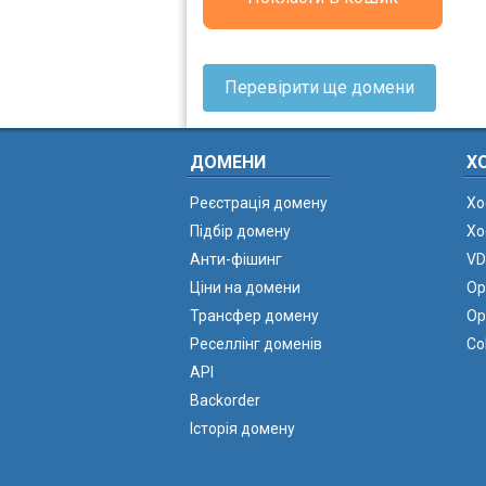
Перевірити ще домени
ДОМЕНИ
Х
Реєстрація домену
Хо
Підбір домену
Хо
Анти-фішинг
VD
Ціни на домени
Ор
Трансфер домену
Ор
Реселлінг доменів
Co
API
Backorder
Історія домену