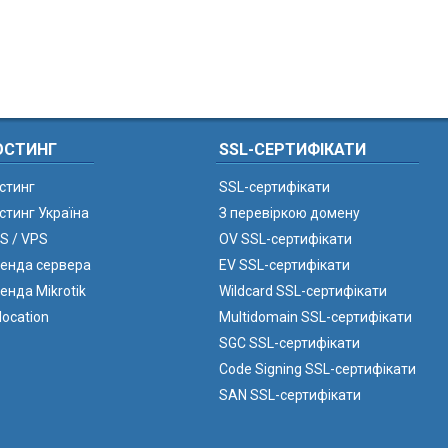
ОСТИНГ
SSL-СЕРТИФІКАТИ
стинг
SSL-сертифікати
стинг Україна
З перевіркою домену
S / VPS
OV SSL-сертифікати
енда сервера
EV SSL-сертифікати
енда Mikrotik
Wildcard SSL-сертифікати
location
Multidomain SSL-сертифікати
SGC SSL-сертифікати
Code Signing SSL-сертифікати
SAN SSL-сертифікати