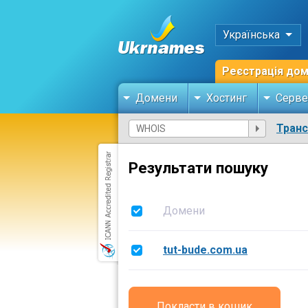
Українська
Реєстрація до
Домени
Хостинг
Серве
Тран
Результати пошуку
Домени
tut-bude.com.ua
Покласти в кошик