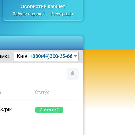
Особистий кабінет
Забули пароль?
Реєстрація
имка:
Київ:
+380(44)300-25-66
а
Статус
 ₴/рік
Доступний