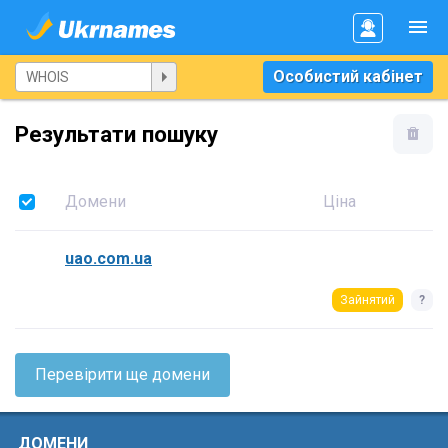
Особистий кабінет
Результати пошуку
Домени
Ціна
uao.com.ua
Зайнятий
?
Перевірити ще домени
ДОМЕНИ