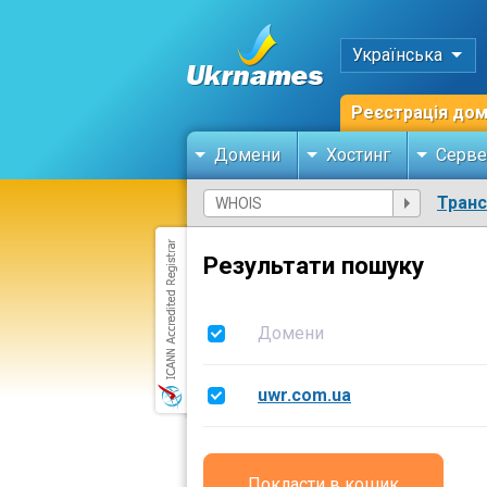
Українська
Реєстрація до
Домени
Хостинг
Серве
Тран
Результати пошуку
Домени
uwr.com.ua
Покласти в кошик