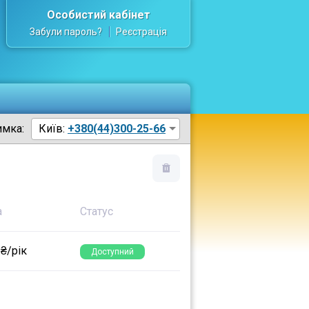
Особистий кабінет
Забули пароль?
Реєстрація
имка:
Київ:
+380(44)300-25-66
а
Статус
 ₴/рік
Доступний