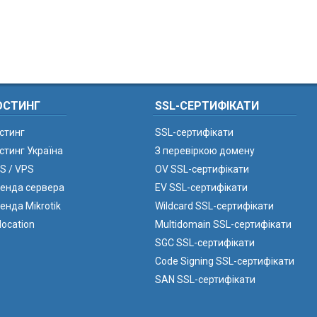
ОСТИНГ
SSL-СЕРТИФІКАТИ
стинг
SSL-сертифікати
стинг Україна
З перевіркою домену
S / VPS
OV SSL-сертифікати
енда сервера
EV SSL-сертифікати
енда Mikrotik
Wildcard SSL-сертифікати
location
Multidomain SSL-сертифікати
SGC SSL-сертифікати
Code Signing SSL-сертифікати
SAN SSL-сертифікати