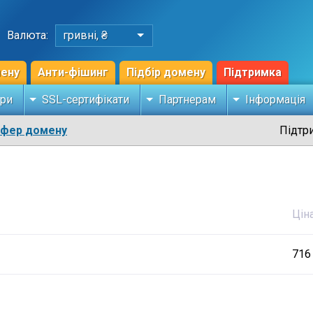
Валюта:
гривні, ₴
мену
Анти-фішинг
Підбір домену
Підтримка
ри
SSL-сертифікати
Партнерам
Інформація
сфер домену
Підтр
Цін
716