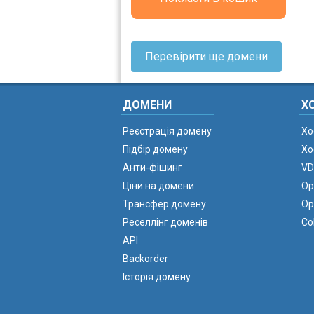
Перевірити ще домени
ДОМЕНИ
Х
Реєстрація домену
Хо
Підбір домену
Хо
Анти-фішинг
VD
Ціни на домени
Ор
Трансфер домену
Ор
Реселлінг доменів
Co
API
Backorder
Історія домену