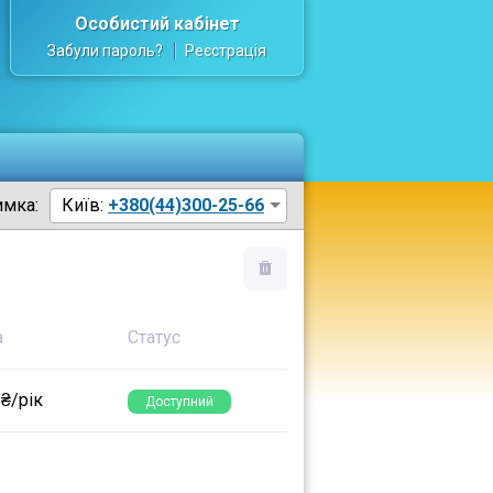
Особистий кабінет
Забули пароль?
Реєстрація
имка:
Київ:
+380(44)300-25-66
а
Статус
 ₴/рік
Доступний