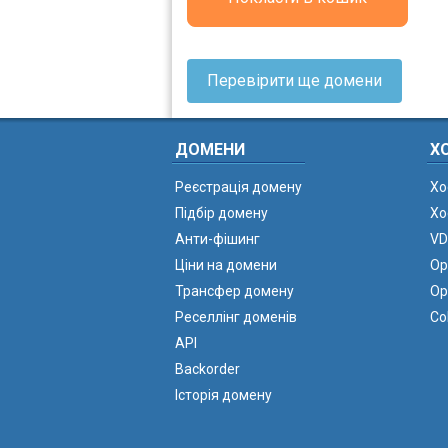
Перевірити ще домени
ДОМЕНИ
Х
Реєстрація домену
Хо
Підбір домену
Хо
Анти-фішинг
VD
Ціни на домени
Ор
Трансфер домену
Ор
Реселлінг доменів
Co
API
Backorder
Історія домену