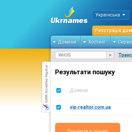
Українська
Реєстрація до
Домени
Хостинг
Серве
Тран
Результати пошуку
Домени
vip-realtor.com.ua
Покласти в кошик