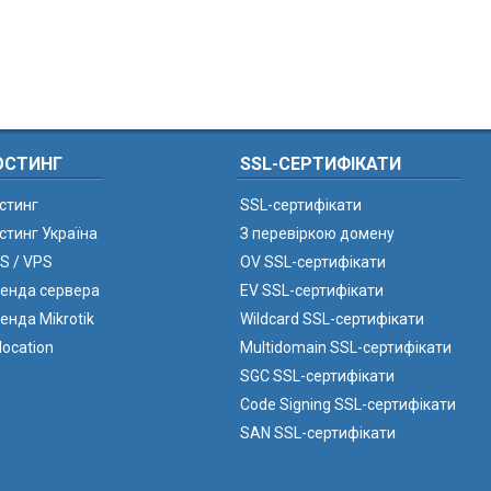
ОСТИНГ
SSL-СЕРТИФІКАТИ
стинг
SSL-сертифікати
стинг Україна
З перевіркою домену
S / VPS
OV SSL-сертифікати
енда сервера
EV SSL-сертифікати
енда Mikrotik
Wildcard SSL-сертифікати
location
Multidomain SSL-сертифікати
SGC SSL-сертифікати
Code Signing SSL-сертифікати
SAN SSL-сертифікати