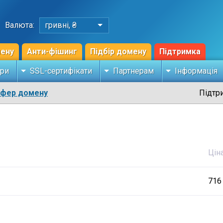
Валюта:
гривні, ₴
мену
Анти-фішинг
Підбір домену
Підтримка
ри
SSL-сертифікати
Партнерам
Інформація
сфер домену
Підтр
Цін
716