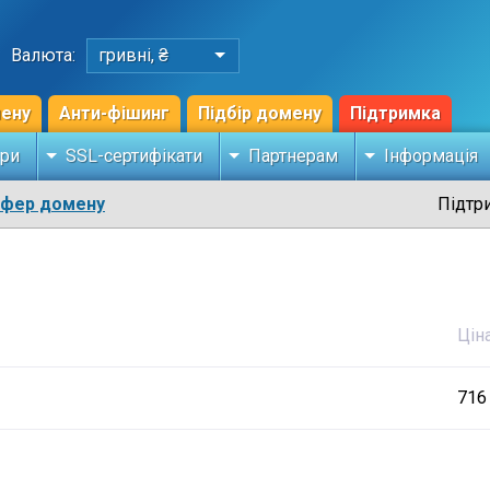
Валюта:
гривні, ₴
мену
Анти-фішинг
Підбір домену
Підтримка
ри
SSL-сертифікати
Партнерам
Інформація
сфер домену
Підтр
Цін
716