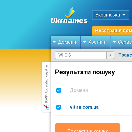
Українська
Реєстрація до
Домени
Хостинг
Серве
Тран
Результати пошуку
Домени
vitira.com.ua
Покласти в кошик