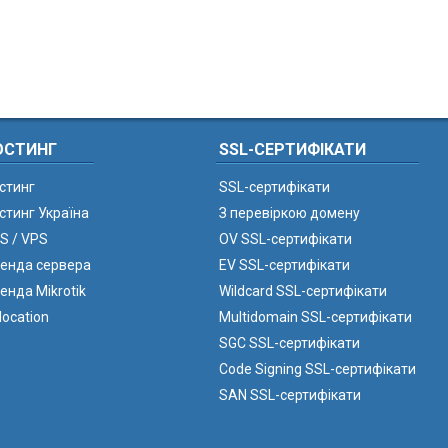
ОСТИНГ
SSL-СЕРТИФІКАТИ
стинг
SSL-сертифікати
стинг Україна
З перевіркою домену
S / VPS
OV SSL-сертифікати
енда сервера
EV SSL-сертифікати
енда Mikrotik
Wildcard SSL-сертифікати
location
Multidomain SSL-сертифікати
SGC SSL-сертифікати
Code Signing SSL-сертифікати
SAN SSL-сертифікати