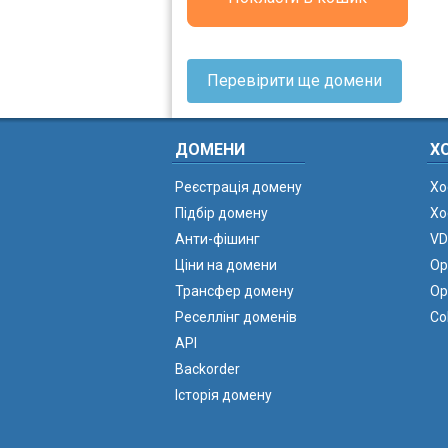
Перевірити ще домени
ДОМЕНИ
Х
Реєстрація домену
Хо
Підбір домену
Хо
Анти-фішинг
VD
Ціни на домени
Ор
Трансфер домену
Ор
Реселлінг доменів
Co
API
Backorder
Історія домену