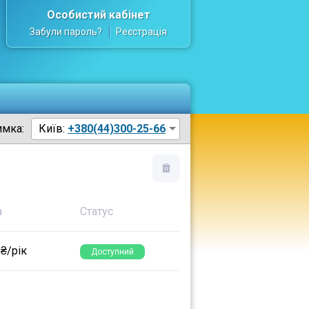
Особистий кабінет
Забули пароль?
Реєстрація
имка:
Київ:
+380(44)300-25-66
а
Статус
 ₴/рік
Доступний