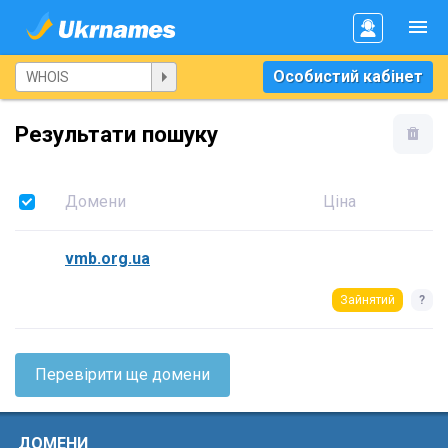
Особистий кабінет
Результати пошуку
Домени
Ціна
vmb.org.ua
Зайнятий
?
Перевірити ще домени
ДОМЕНИ