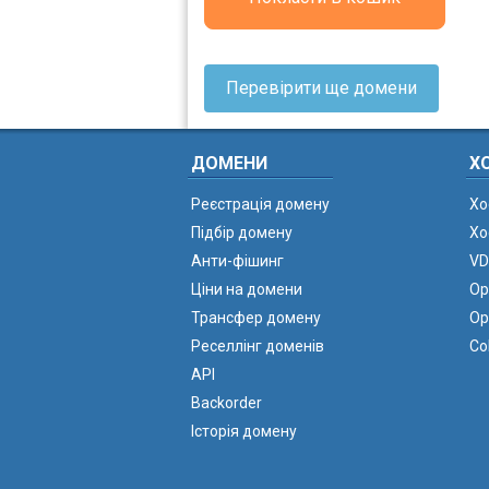
Перевірити ще домени
ДОМЕНИ
Х
Реєстрація домену
Хо
Підбір домену
Хо
Анти-фішинг
VD
Ціни на домени
Ор
Трансфер домену
Ор
Реселлінг доменів
Co
API
Backorder
Історія домену