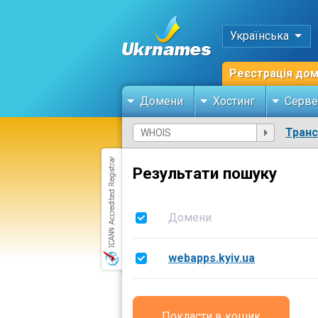
Українська
Реєстрація до
Домени
Хостинг
Серве
Тран
Результати пошуку
Домени
webapps.kyiv.ua
Покласти в кошик