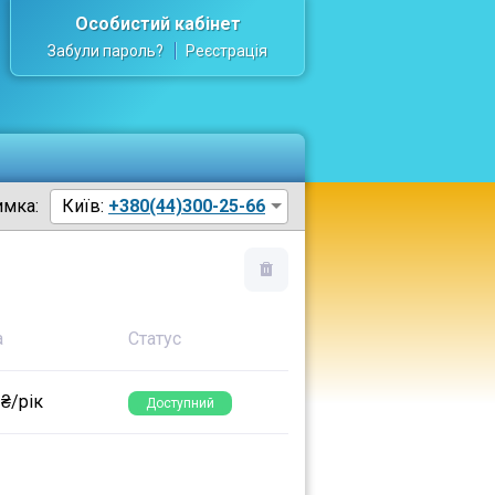
Особистий кабінет
Забули пароль?
Реєстрація
имка:
Київ:
+380(44)300-25-66
а
Статус
 ₴/рік
Доступний