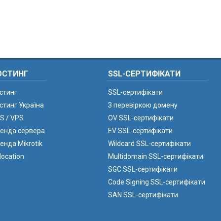
ОСТИНГ
SSL-СЕРТИФІКАТИ
стинг
SSL-сертифікати
стинг Україна
З перевіркою домену
S / VPS
OV SSL-сертифікати
енда сервера
EV SSL-сертифікати
енда Mikrotik
Wildcard SSL-сертифікати
location
Multidomain SSL-сертифікати
SGC SSL-сертифікати
Code Signing SSL-сертифікати
SAN SSL-сертифікати