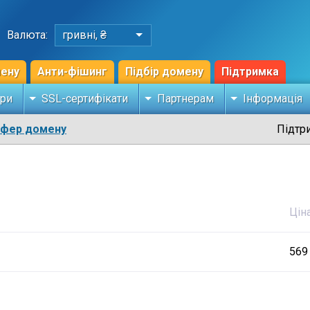
Валюта:
гривні, ₴
мену
Анти-фішинг
Підбір домену
Підтримка
ри
SSL-сертифікати
Партнерам
Інформація
сфер домену
Підтр
Цін
569