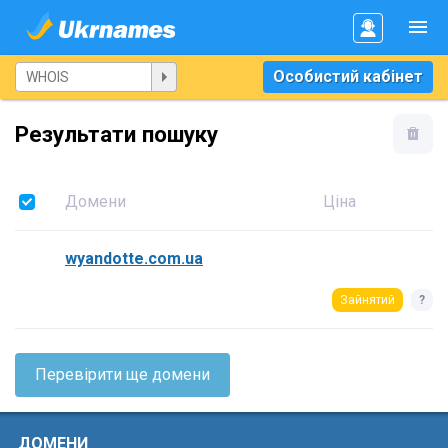
Особистий кабінет
Результати пошуку
Домени
Ціна
wyandotte.com.ua
Зайнятий
?
Перевірити ще домени
ДОМЕНИ