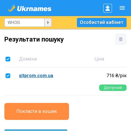
Особистий кабінет
Результати пошуку
Домени
Ціна
xitprom.com.ua
716 ₴/рік
Доступний
Покласти в кошик