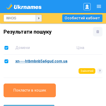
Особистий кабінет
Результати пошуку
Домени
Ціна
xn----htbmbnb5a6gud.com.ua
Зайнятий
?
Покласти в кошик