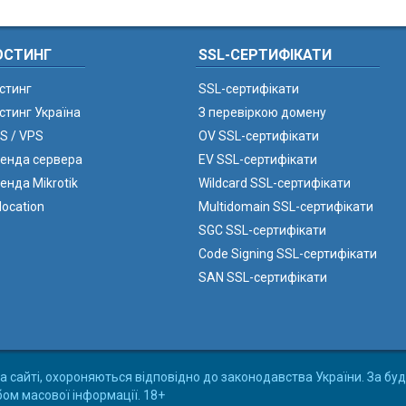
ОСТИНГ
SSL-СЕРТИФІКАТИ
стинг
SSL-сертифікати
стинг Україна
З перевіркою домену
S / VPS
OV SSL-сертифікати
енда сервера
EV SSL-сертифікати
енда Mikrotik
Wildcard SSL-сертифікати
location
Multidomain SSL-сертифікати
SGC SSL-сертифікати
Code Signing SSL-сертифікати
SAN SSL-сертифікати
а сайті, охороняються відповідно до законодавства України. За буд
бом масової інформації. 18+