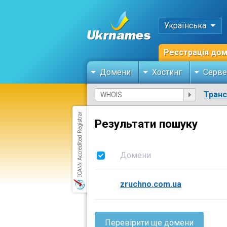
Українська
Реєстрація до
Домени
Хостинг
Серве
Тран
Результати пошуку
Домени
zruchno.com.ua
Перевірити ще домени