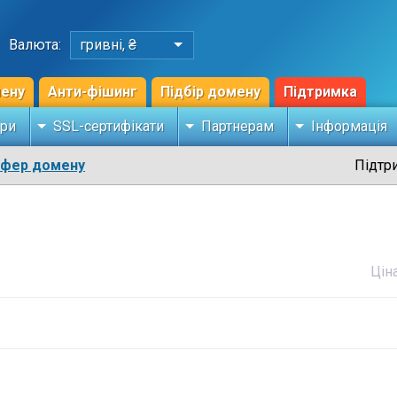
Валюта:
гривні, ₴
мену
Анти-фішинг
Підбір домену
Підтримка
ри
SSL-сертифікати
Партнерам
Інформація
сфер домену
Підтр
Цін