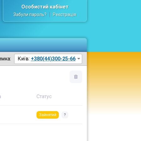
Особистий кабінет
Забули пароль?
Реєстрація
имка:
Київ:
+380(44)300-25-66
а
Статус
Зайнятий
?