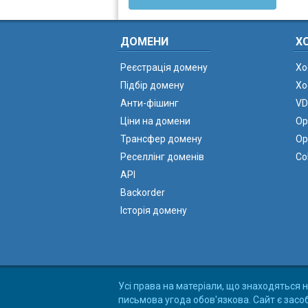
ДОМЕНИ
Х
Реєстрація домену
Хо
Підбір домену
Хо
Анти-фішинг
VD
Ціни на домени
Ор
Трансфер домену
Ор
Реселлінг доменів
Co
API
Backorder
Історія домену
Усі права на матеріали, що знаходяться н
письмова угода обов'язкова. Сайт є засо