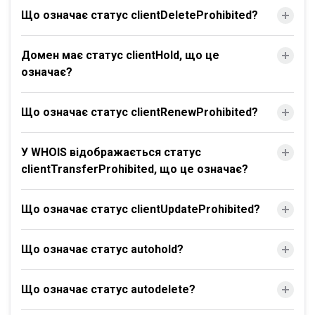
Що означає статус clientDeleteProhibited?
Домен має статус clientHold, що це
означає?
Що означає статус clientRenewProhibited?
У WHOIS відображається статус
clientTransferProhibited, що це означає?
Що означає статус clientUpdateProhibited?
Що означає статус autohold?
Що означає статус autodelete?