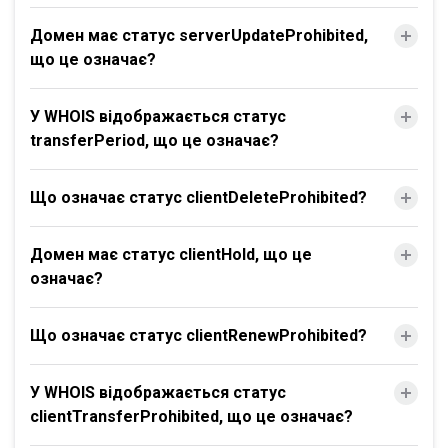
Домен має статус serverUpdateProhibited,
що це означає?
У WHOIS відображається статус
transferPeriod, що це означає?
Що означає статус clientDeleteProhibited?
Домен має статус clientHold, що це
означає?
Що означає статус clientRenewProhibited?
У WHOIS відображається статус
clientTransferProhibited, що це означає?