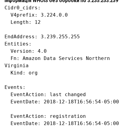
Інформація WHOIS без обробки по 3.235.253.239
Cidr0_cidrs:

  V4prefix: 3.224.0.0

  Length: 12

EndAddress: 3.239.255.255

Entities:

  Version: 4.0

  Fn: Amazon Data Services Northern 
Virginia

  Kind: org

Events:

  EventAction: last changed

  EventDate: 2018-12-18T16:56:54-05:00

  EventAction: registration

  EventDate: 2018-12-18T16:56:54-05:00
