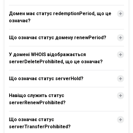
Домен має статус redemptionPeriod, що це
означає?
Що означає статус домену renewPeriod?
У домені WHOIS відображається
serverDeleteProhibited, що це означає?
Що означає статус serverHold?
Навіщо служить статус
serverRenewProhibited?
Що означає статус
serverTransferProhibited?