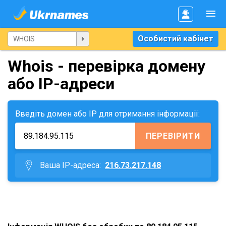
Особистий кабінет
Whois - перевірка домену
або IP-адреси
Введіть домен або IP для отримання інформації:
ПЕРЕВІРИТИ
Ваша IP-адреса:
216.73.217.148