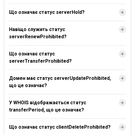
Що означає статус serverHold?
Навіщо служить статус
serverRenewProhibited?
Що означає статус
serverTransferProhibited?
Домен має статус serverUpdateProhibited,
що це означає?
У WHOIS відображається статус
transferPeriod, що це означає?
Що означає статус clientDeleteProhibited?