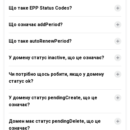
Що таке EPP Status Codes?
Що означає addPeriod?
Що таке autoRenewPeriod?
У домену статус inactive, що це означає?
Чи потрібно щось робити, якщо у домену
статус ok?
У домену статус pendingCreate, що це
означає?
Домен має статус pendingDelete, що це
означає?