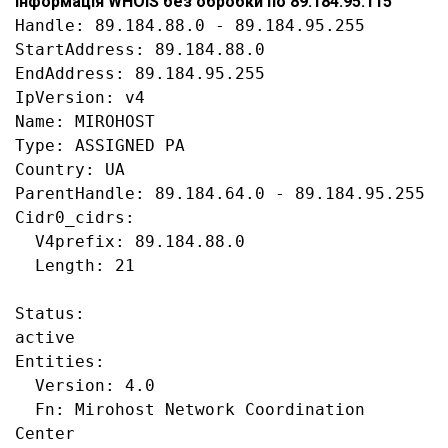
Інформація WHOIS без обробки по 89.184.95.115
Handle: 89.184.88.0 - 89.184.95.255

StartAddress: 89.184.88.0

EndAddress: 89.184.95.255

IpVersion: v4

Name: MIROHOST

Type: ASSIGNED PA

Country: UA

ParentHandle: 89.184.64.0 - 89.184.95.255

Cidr0_cidrs:

  V4prefix: 89.184.88.0

  Length: 21

Status:

active

Entities:

  Version: 4.0

  Fn: Mirohost Network Coordination 
Center
