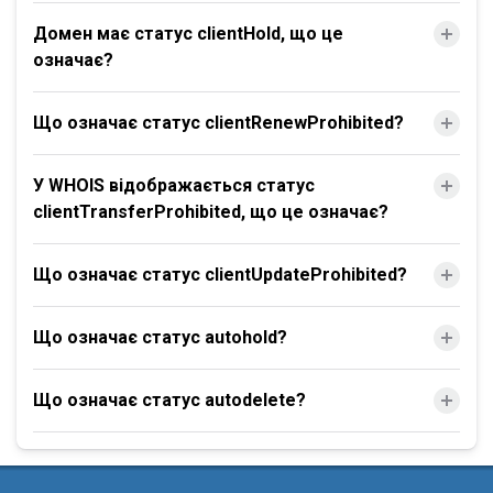
Домен має статус clientHold, що це
означає?
Що означає статус clientRenewProhibited?
У WHOIS відображається статус
clientTransferProhibited, що це означає?
Що означає статус clientUpdateProhibited?
Що означає статус autohold?
Що означає статус autodelete?