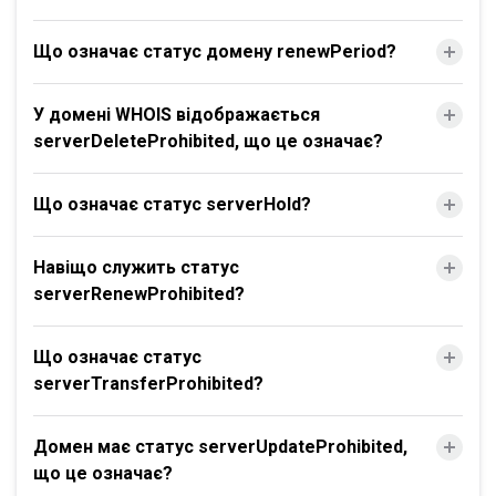
Що означає статус домену renewPeriod?
У домені WHOIS відображається
serverDeleteProhibited, що це означає?
Що означає статус serverHold?
Навіщо служить статус
serverRenewProhibited?
Що означає статус
serverTransferProhibited?
Домен має статус serverUpdateProhibited,
що це означає?