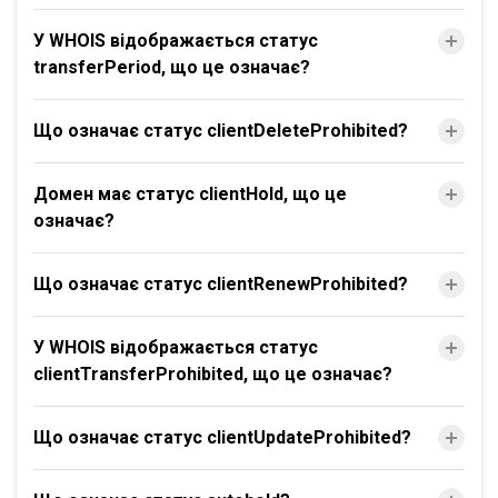
У WHOIS відображається статус
transferPeriod, що це означає?
Що означає статус clientDeleteProhibited?
Домен має статус clientHold, що це
означає?
Що означає статус clientRenewProhibited?
У WHOIS відображається статус
clientTransferProhibited, що це означає?
Що означає статус clientUpdateProhibited?