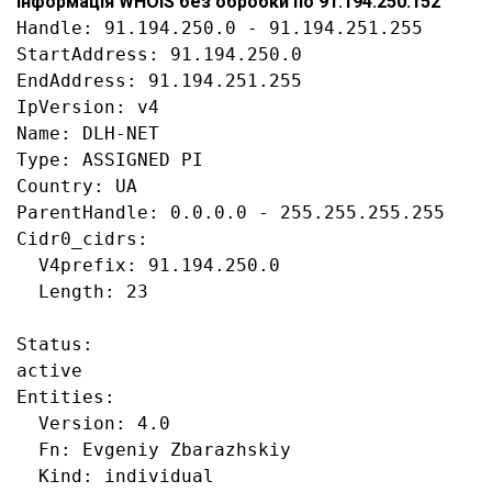
Інформація WHOIS без обробки по 91.194.250.152
Handle: 91.194.250.0 - 91.194.251.255

StartAddress: 91.194.250.0

EndAddress: 91.194.251.255

IpVersion: v4

Name: DLH-NET

Type: ASSIGNED PI

Country: UA

ParentHandle: 0.0.0.0 - 255.255.255.255

Cidr0_cidrs:

  V4prefix: 91.194.250.0

  Length: 23

Status:

active

Entities:

  Version: 4.0

  Fn: Evgeniy Zbarazhskiy

  Kind: individual
