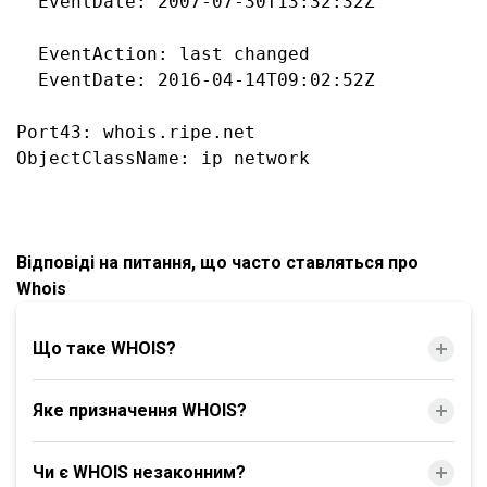
  EventDate: 2007-07-30T13:32:32Z

  EventAction: last changed

  EventDate: 2016-04-14T09:02:52Z

Port43: whois.ripe.net

Відповіді на питання, що часто ставляться про
Whois
Що таке WHOIS?
Яке призначення WHOIS?
Чи є WHOIS незаконним?