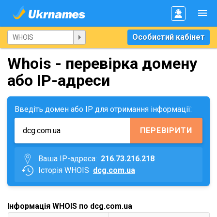
Особистий кабінет
Whois - перевірка домену
або IP-адреси
Введіть домен або IP для отримання інформації:
ПЕРЕВІРИТИ
Ваша IP-адреса:
216.73.216.218
Історія WHOIS
dcg.com.ua
Інформація WHOIS по dcg.com.ua