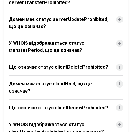
serverTransferProhibited?
Домен має статус serverUpdateProhibited,
що це означає?
У WHOIS відображається статус
transferPeriod, що це означає?
Що означає статус clientDeleteProhibited?
Домен має статус clientHold, що це
означає?
Що означає статус clientRenewProhibited?
У WHOIS відображається статус
clientTransferProhibited, що це означає?