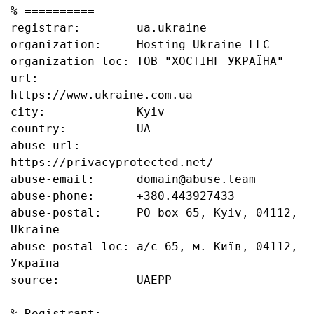
% ==========

registrar:        ua.ukraine

organization:     Hosting Ukraine LLC

organization-loc: ТОВ "ХОСТІНГ УКРАЇНА"

url:              
https://www.ukraine.com.ua

city:             Kyiv

country:          UA

abuse-url:        
https://privacyprotected.net/

abuse-email:      domain@abuse.team

abuse-phone:      +380.443927433

abuse-postal:     PO box 65, Kyiv, 04112, 
Ukraine

abuse-postal-loc: а/с 65, м. Київ, 04112, 
Україна

source:           UAEPP

% Registrant:
