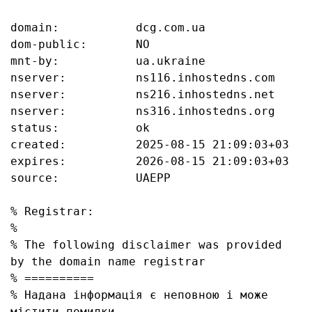
domain:           dcg.com.ua

dom-public:       NO

mnt-by:           ua.ukraine

nserver:          ns116.inhostedns.com

nserver:          ns216.inhostedns.net

nserver:          ns316.inhostedns.org

status:           ok

created:          2025-08-15 21:09:03+03

expires:          2026-08-15 21:09:03+03

source:           UAEPP

% Registrar:

%

% The following disclaimer was provided 
by the domain name registrar

% ==========

% Надана інформація є неповною і може 
містити помилки, 
