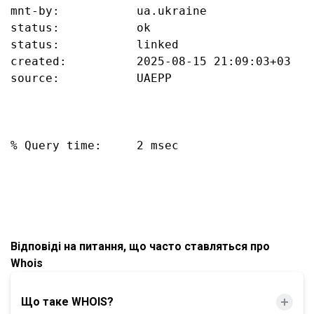
mnt-by:           ua.ukraine

status:           ok

status:           linked

created:          2025-08-15 21:09:03+03

source:           UAEPP

% Query time:     2 msec

Відповіді на питання, що часто ставляться про
Whois
Що таке WHOIS?