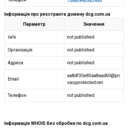
Інформація про реєстранта домену dcg.com.ua
Параметр
Значення
Ім'я
not published
Організація
not published
Адреса
not published
aa8df30e85aa8aad60@pri
Email
vacyprotected.net
Телефон
not published
Інформація WHOIS без обробки по dcg.com.ua